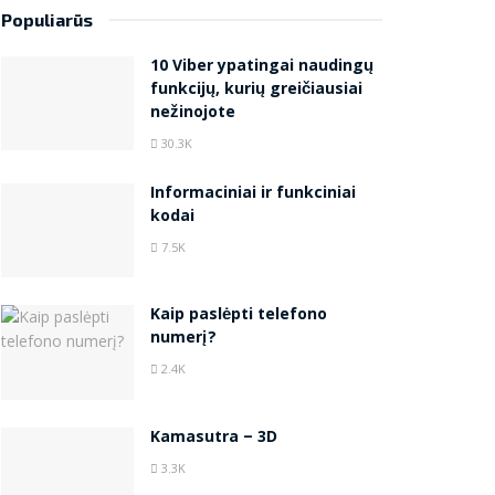
Populiarūs
10 Viber ypatingai naudingų
funkcijų, kurių greičiausiai
nežinojote
30.3K
Informaciniai ir funkciniai
kodai
7.5K
Kaip paslėpti telefono
numerį?
2.4K
Kamasutra – 3D
3.3K