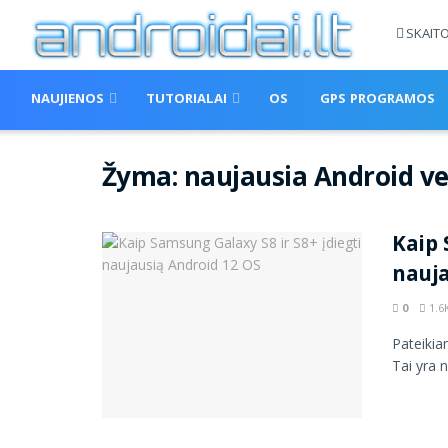
SKAIT
NAUJIENOS
TUTORIALAI
OS
GPS PROGRAMOS
Žyma:
naujausia Android ve
Kaip 
nauja
0
1.6
Pateikia
Tai yra n