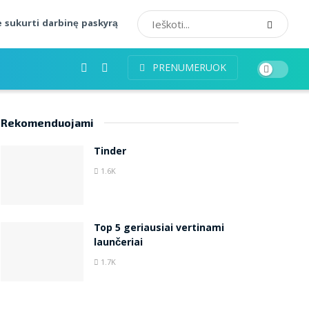
 sukurti darbinę paskyrą
PRENUMERUOK
Rekomenduojami
Tinder
1.6K
Top 5 geriausiai vertinami
launčeriai
1.7K