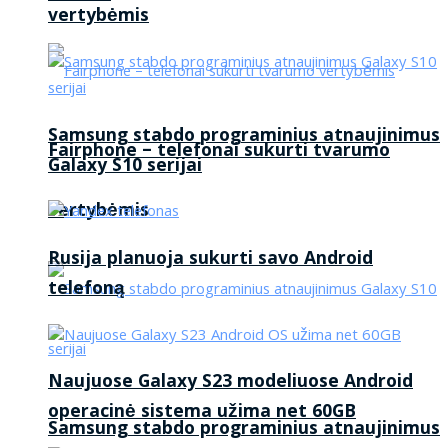
vertybėmis
Samsung stabdo programinius atnaujinimus
Fairphone – telefonai sukurti tvarumo
Galaxy S10 serijai
vertybėmis
Rusija planuoja sukurti savo Android
telefoną
Naujuose Galaxy S23 modeliuose Android
operacinė sistema užima net 60GB
Samsung stabdo programinius atnaujinimus