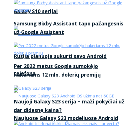
Galaxy S10 serijai
Samsung Bixby Assistant tapo pažangesnis
už Google Assistant
Rusija planuoja sukurti savo Android
Per 2022 metus Google sumokėjo
telefoną
hakeriams 12 mln. dolerių premijų
Naujoji Galaxy S23 serija – maži pokyčiai už
dar didesnę kaina?
Naujuose Galaxy S23 modeliuose Android