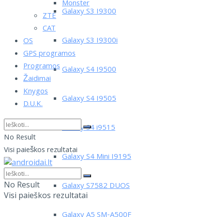
Monster
Galaxy S3 I9300
ZTE
CAT
Galaxy S3 I9300i
OS
GPS programos
Programos
Galaxy S4 I9500
Žaidimai
Knygos
Galaxy S4 I9505
D.U.K.
Galaxy S4 i9515
No Result
Visi paieškos rezultatai
Galaxy S4 Mini I9195
No Result
Galaxy S7582 DUOS
Visi paieškos rezultatai
Galaxy A5 SM-A500F