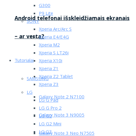
G300
P9 Lite
Android telefonai išskleidžiamais ekranais
SONY
Xperia Arc/Arc S
– ar verta?
Xperia E4/E4G
Xperia M2
Xperia S LT26i
Tutorialai
Xperia X10i
Xperia Z1
Xperia Z2 Tablet
SAMSUNG
Xperia Z3
LG
Galaxy Note 2 N7100
LG G Pad
LG G Pro 2
Galaxy Note 3 N9005
LG G2
LG G2 Mini
LG G3
Galaxy Note 3 Neo N7505