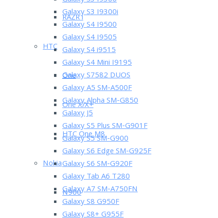
Galaxy S3 I9300
Galaxy S3 I9300i
RAZR i
Galaxy S4 I9500
Galaxy S4 I9505
HTC
Galaxy S4 i9515
Galaxy S4 Mini I9195
Galaxy S7582 DUOS
One
Galaxy A5 SM-A500F
Galaxy Alpha SM-G850
One X/X+
Galaxy J5
Galaxy S5 Plus SM-G901F
HTC One M8
Galaxy S5 SM-G900
Galaxy S6 Edge SM-G925F
Nokia
Galaxy S6 SM-G920F
Galaxy Tab A6 T280
Galaxy A7 SM-A750FN
N900
Galaxy S8 G950F
Galaxy S8+ G955F