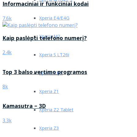
Xperia Arc/Arc S
Informaciniai ir funkciniai kodai
Xperia E4/E4G
7.6k
Xperia M2
Kaip paslėpti telefono numerį?
2.4k
Xperia S LT26i
Top 3 balso vertimo programos
Xperia X10i
8k
Xperia Z1
Kamasutra – 3D
Xperia Z2 Tablet
3.3k
Xperia Z3