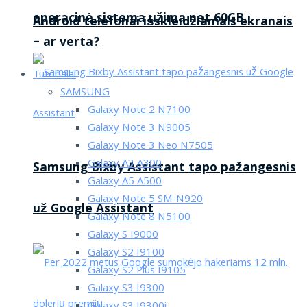
operacinė sistema užima net 60GB
Android telefonai išskleidžiamais ekranais
– ar verta?
Tutorialai
SAMSUNG
Galaxy Note 2 N7100
Galaxy Note 3 N9005
Galaxy Note 3 Neo N7505
Galaxy A3 A300
Samsung Bixby Assistant tapo pažangesnis
Galaxy A5 A500
Galaxy Note 5 SM-N920
už Google Assistant
Galaxy Note 8 N5100
Galaxy S I9000
Galaxy S2 I9100
Galaxy S2 Plus I9105
Galaxy S3 I9300
Galaxy S3 I9300i