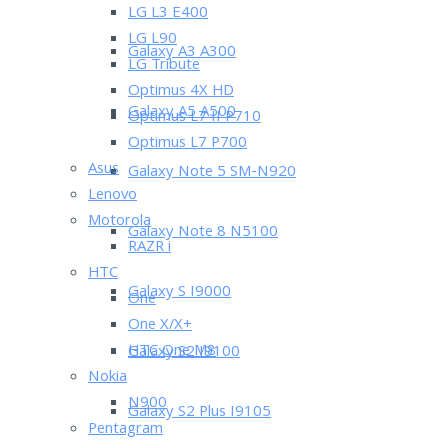
LG L3 E400
LG L90
Galaxy A3 A300
LG Tribute
Optimus 4X HD
Galaxy A5 A500
Optimus L7 II P710
Optimus L7 P700
Asus
Galaxy Note 5 SM-N920
Lenovo
Motorola
Galaxy Note 8 N5100
RAZR i
HTC
Galaxy S I9000
One
One X/X+
HTC One M8
Galaxy S2 I9100
Nokia
N900
Galaxy S2 Plus I9105
Pentagram