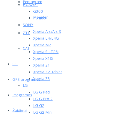
Pentagram
HUAWEI
G300
Monster
P9 Lite
SONY
Xperia Arc/Arc S
ZTE
Xperia E4/E4G
Xperia M2
CAT
Xperia S LT26i
Xperia X10i
OS
Xperia Z1
Xperia Z2 Tablet
Xperia Z3
GPS programos
LG
LG G Pad
Programos
LG G Pro 2
LG G2
Žaidimai
LG G2 Mini