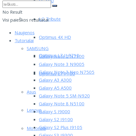
LG L90
No Result
LG Tribute
Visi paieškos rezultatai
Naujienos
Optimus 4X HD
Tutorialai
SAMSUNG
Optimus L7 II P710
Galaxy Note 2 N7100
Galaxy Note 3 N9005
Galaxy Note 3 Neo N7505
Optimus L7 P700
Galaxy A3 A300
Galaxy A5 A500
Asus
Galaxy Note 5 SM-N920
Galaxy Note 8 N5100
Lenovo
Galaxy S I9000
Galaxy S2 I9100
Galaxy S2 Plus I9105
Motorola