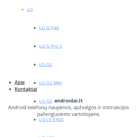
LG
LG G Pad
LG G Pro 2
LG G2
Apie
LG G2 Mini
Kontaktai
androidai.lt
LG G3
Android telefonų naujienos, apžvalgos ir instrukcijos
pažengusiems vartotojams.
LG L3 E400