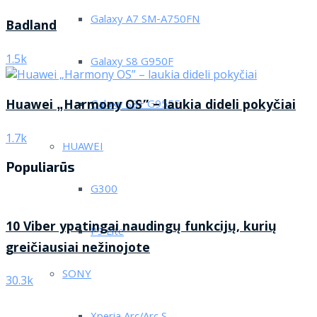
Galaxy A7 SM-A750FN
Badland
1.5k
Galaxy S8 G950F
Huawei „Harmony OS” – laukia dideli pokyčiai
Galaxy S8+ G955F
1.7k
HUAWEI
Populiarūs
G300
10 Viber ypatingai naudingų funkcijų, kurių
P9 Lite
greičiausiai nežinojote
SONY
30.3k