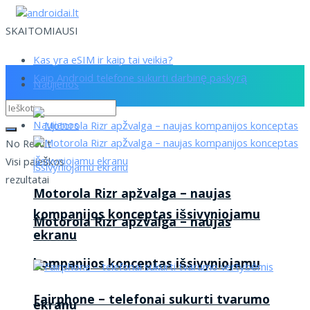
SKAITOMIAUSI
Kas yra eSIM ir kaip tai veikia?
Kaip Android telefone sukurti darbinę paskyrą
Naujienos
Naujienos
No Result
Visi paieškos
rezultatai
Motorola Rizr apžvalga – naujas
kompanijos konceptas išsivyniojamu
Motorola Rizr apžvalga – naujas
ekranu
kompanijos konceptas išsivyniojamu
Fairphone – telefonai sukurti tvarumo
ekranu