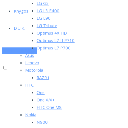
LG G3
LG L3 E400
Knygos
LG L90
LG Tribute
D.U.K.
Optimus 4X HD
Optimus L7 II P710
Optimus L7 P700
PRENUMERUOK
Asus
Lenovo
Motorola
RAZR i
HTC
One
One X/X+
HTC One M8
Nokia
N900