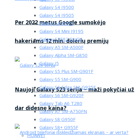
Galaxy S4 I9500
Galaxy S4 I9505
Per 2022 metus Google sumokėjo
Galaxy S4 i9515
Galaxy S4 Mini I9195
Galaxy S7582 DUOS
hakeriams 12 mln. dolerių premijų
Galaxy A5 SM-A500F
Galaxy Alpha SM-G850
Galaxy J5
Galaxy S5 Plus SM-G901F
Galaxy S5 SM-G900
Galaxy S6 Edge SM-G925F
Naujoji Galaxy S23 serija – maži pokyčiai už
Galaxy S6 SM-G920F
Galaxy Tab A6 T280
dar didesnę kaina?
Galaxy A7 SM-A750FN
Galaxy S8 G950F
Galaxy S8+ G955F
HUAWEI