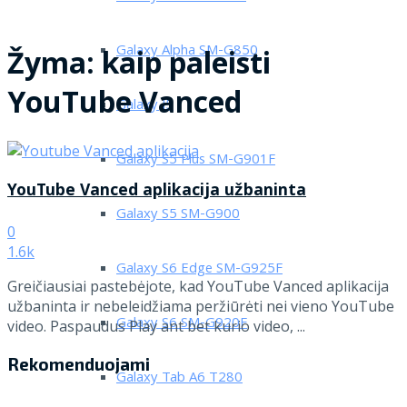
Galaxy Alpha SM-G850
Žyma:
kaip paleisti
YouTube Vanced
Galaxy J5
Galaxy S5 Plus SM-G901F
YouTube Vanced aplikacija užbaninta
Galaxy S5 SM-G900
0
1.6k
Galaxy S6 Edge SM-G925F
Greičiausiai pastebėjote, kad YouTube Vanced aplikacija
užbaninta ir nebeleidžiama peržiūrėti nei vieno YouTube
Galaxy S6 SM-G920F
video. Paspaudus Play ant bet kurio video, ...
Rekomenduojami
Galaxy Tab A6 T280