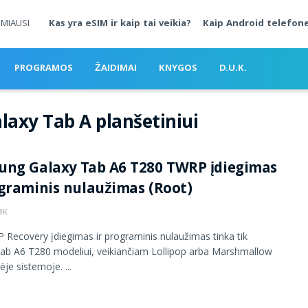
MIAUSI
Kas yra eSIM ir kaip tai veikia?
Kaip Android telefone
PROGRAMOS
ŽAIDIMAI
KNYGOS
D.U.K.
laxy Tab A planšetiniui
ng Galaxy Tab A6 T280 TWRP įdiegimas
graminis nulaužimas (Root)
8K
 Recovery įdiegimas ir programinis nulaužimas tinka tik
ab A6 T280 modeliui, veikiančiam Lollipop arba Marshmallow
je sistemoje. ...