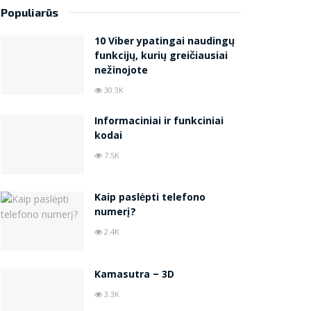
Populiarūs
10 Viber ypatingai naudingų
funkcijų, kurių greičiausiai
nežinojote
30.3K
Informaciniai ir funkciniai
kodai
7.5K
Kaip paslėpti telefono
numerį?
2.4K
Kamasutra – 3D
3.3K