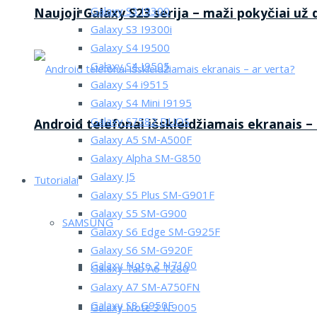
Galaxy S3 I9300
Naujoji Galaxy S23 serija – maži pokyčiai už
Galaxy S3 I9300i
Galaxy S4 I9500
Galaxy S4 I9505
Galaxy S4 i9515
Galaxy S4 Mini I9195
Galaxy S7582 DUOS
Android telefonai išskleidžiamais ekranais –
Galaxy A5 SM-A500F
Galaxy Alpha SM-G850
Galaxy J5
Tutorialai
Galaxy S5 Plus SM-G901F
Galaxy S5 SM-G900
SAMSUNG
Galaxy S6 Edge SM-G925F
Galaxy S6 SM-G920F
Galaxy Note 2 N7100
Galaxy Tab A6 T280
Galaxy A7 SM-A750FN
Galaxy S8 G950F
Galaxy Note 3 N9005