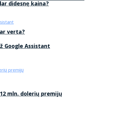
 dar didesnę kaina?
 ar verta?
ž Google Assistant
2 mln. dolerių premijų