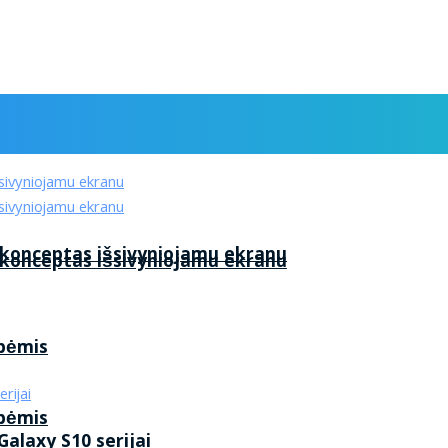
 konceptas išsivyniojamu ekranu
 konceptas išsivyniojamu ekranu
ybėmis
ybėmis
alaxy S10 serijai