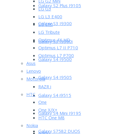
LG G2 Mini
Galaxy S2 Plus I9105
LG G3
LG L3 E400
Galaxy S3 I9300
LG L90
LG Tribute
Optimus 4X HD
Galaxy S3 I9300i
Optimus L7 II P710
Optimus L7 P700
Galaxy S4 I9500
Asus
Lenovo
Galaxy S4 I9505
Motorola
RAZR i
HTC
Galaxy S4 i9515
One
One X/X+
Galaxy S4 Mini I9195
HTC One M8
Nokia
Galaxy S7582 DUOS
N900