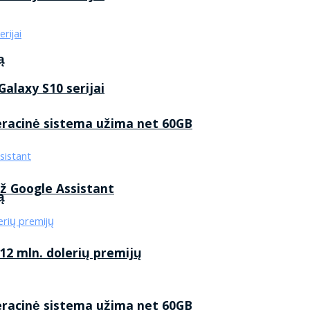
ą
alaxy S10 serijai
eracinė sistema užima net 60GB
ž Google Assistant
ą
2 mln. dolerių premijų
eracinė sistema užima net 60GB