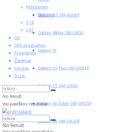
Pentagram
Monster
Galaxy A5 SM-A500F
ZTE
CAT
Galaxy Alpha SM-G850
OS
GPS programos
Galaxy J5
Programos
Žaidimai
Galaxy S5 Plus SM-G901F
Knygos
D.U.K.
Galaxy S5 SM-G900
No Result
Galaxy S6 Edge SM-G925F
Visi paieškos rezultatai
Galaxy S6 SM-G920F
No Result
Visi paieškos rezultatai