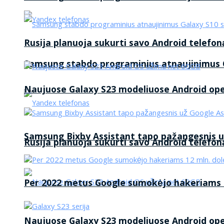
Rusija planuoja sukurti savo Android telefon
Samsung stabdo programinius atnaujinimus G
Naujuose Galaxy S23 modeliuose Android op
Samsung Bixby Assistant tapo pažangesnis u
Rusija planuoja sukurti savo Android telefon
Per 2022 metus Google sumokėjo hakeriams 1
Naujuose Galaxy S23 modeliuose Android op