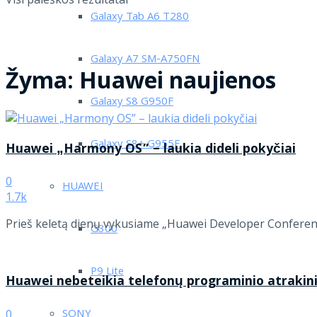
Galaxy Tab A6 T280
Galaxy A7 SM-A750FN
Žyma:
Huawei naujienos
Galaxy S8 G950F
Galaxy S8+ G955F
Huawei „Harmony OS” – laukia dideli pokyčiai
0
HUAWEI
1.7k
Prieš keletą dienų vykusiame „Huawei Developer Conference
G300
P9 Lite
Huawei nebeteikia telefonų programinio atraki
SONY
0