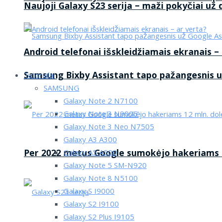
Naujoji Galaxy S23 serija – maži pokyčiai už
Android telefonai išskleidžiamais ekranais –
Samsung Bixby Assistant tapo pažangesnis u
Tutorialai
SAMSUNG
Galaxy Note 2 N7100
Galaxy Note 3 N9005
Galaxy Note 3 Neo N7505
Galaxy A3 A300
Per 2022 metus Google sumokėjo hakeriams 1
Galaxy A5 A500
Galaxy Note 5 SM-N920
Galaxy Note 8 N5100
Galaxy S I9000
Galaxy S2 I9100
Galaxy S2 Plus I9105