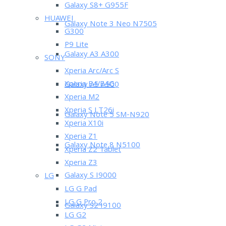
Galaxy S8+ G955F
HUAWEI
Galaxy Note 3 Neo N7505
G300
P9 Lite
Galaxy A3 A300
SONY
Xperia Arc/Arc S
Xperia E4/E4G
Galaxy A5 A500
Xperia M2
Xperia S LT26i
Galaxy Note 5 SM-N920
Xperia X10i
Xperia Z1
Galaxy Note 8 N5100
Xperia Z2 Tablet
Xperia Z3
Galaxy S I9000
LG
LG G Pad
LG G Pro 2
Galaxy S2 I9100
LG G2