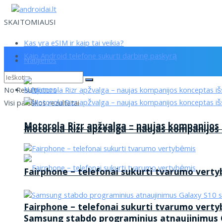
SKAITOMIAUSI
Kas yra eSIM ir kaip tai veikia?
Kaip Android telefone sukurti darbinę paskyrą
Naujienos
Naujienos
No Result
Visi paieškos rezultatai
Motorola Rizr apžvalga – naujas kompanijos
Motorola Rizr apžvalga – naujas kompanijos
Fairphone – telefonai sukurti tvarumo vert
Fairphone – telefonai sukurti tvarumo vert
Samsung stabdo programinius atnaujinimus G