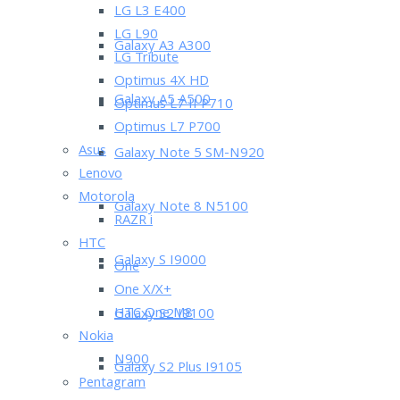
LG L3 E400
LG L90
Galaxy A3 A300
LG Tribute
Optimus 4X HD
Galaxy A5 A500
Optimus L7 II P710
Optimus L7 P700
Asus
Galaxy Note 5 SM-N920
Lenovo
Motorola
Galaxy Note 8 N5100
RAZR i
HTC
Galaxy S I9000
One
One X/X+
HTC One M8
Galaxy S2 I9100
Nokia
N900
Galaxy S2 Plus I9105
Pentagram