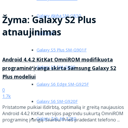
Galaxy Alpha SM-G850
Žyma:
Galaxy S2 Plus
atnaujinimas
Galaxy J5
Galaxy S5 Plus SM-G901F
Android 4.4.2 KitKat OmniROM modifikuota
Galaxy S5 SM-G900
programinė įranga skirta Samsung Galaxy S2
Plus modeliui
Galaxy S6 Edge SM-G925F
0
1.7k
Galaxy S6 SM-G920F
Pristatome puikiai išdirbtą, optimalią ir greitą naujausios
Android 4.4.2 KitKat versijos pagrindu sukurtą OmniROM
Galaxy Tab A6 T280
programinę įrangą. Svarbu: Prieš pradedant telefono ...