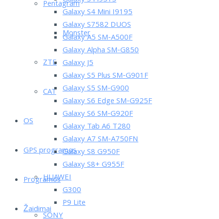
Pentagram
Galaxy S4 Mini I9195
Galaxy S7582 DUOS
Monster
Galaxy A5 SM-A500F
Galaxy Alpha SM-G850
ZTE
Galaxy J5
Galaxy S5 Plus SM-G901F
Galaxy S5 SM-G900
CAT
Galaxy S6 Edge SM-G925F
Galaxy S6 SM-G920F
OS
Galaxy Tab A6 T280
Galaxy A7 SM-A750FN
GPS programos
Galaxy S8 G950F
Galaxy S8+ G955F
HUAWEI
Programos
G300
P9 Lite
Žaidimai
SONY