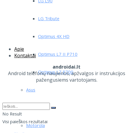
LG L90
LG Tribute
Optimus 4X HD
Apie
Optimus L7 II P710
Kontaktai
androidai.lt
Optimus L7 P700
Android telefonų naujienos, apžvalgos ir instrukcijos
pažengusiems vartotojams.
Asus
Lenovo
No Result
Visi paieškos rezultatai
Motorola