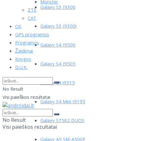
Monster
Galaxy S3 I9300
ZTE
CAT
Galaxy S3 I9300i
OS
GPS programos
Programos
Galaxy S4 I9500
Žaidimai
Knygos
Galaxy S4 I9505
D.U.K.
Galaxy S4 i9515
No Result
Visi paieškos rezultatai
Galaxy S4 Mini I9195
No Result
Galaxy S7582 DUOS
Visi paieškos rezultatai
Galaxy A5 SM-A500F