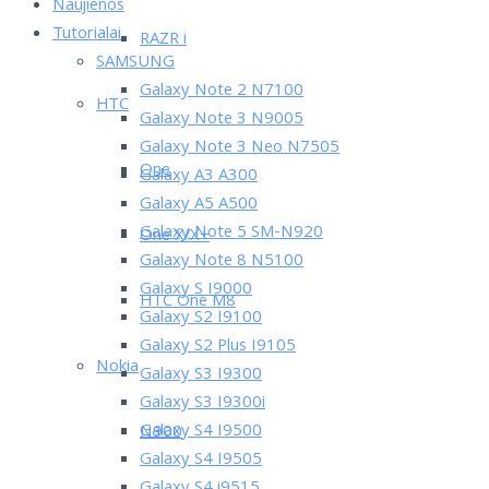
Naujienos
Tutorialai
RAZR i
SAMSUNG
Galaxy Note 2 N7100
HTC
Galaxy Note 3 N9005
Galaxy Note 3 Neo N7505
One
Galaxy A3 A300
Galaxy A5 A500
Galaxy Note 5 SM-N920
One X/X+
Galaxy Note 8 N5100
Galaxy S I9000
HTC One M8
Galaxy S2 I9100
Galaxy S2 Plus I9105
Nokia
Galaxy S3 I9300
Galaxy S3 I9300i
Galaxy S4 I9500
N900
Galaxy S4 I9505
Galaxy S4 i9515