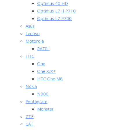
Optimus 4X HD
Optimus L7 II P710
Optimus L7 P700
Asus
Lenovo
Motorola
RAZR i
HTC
One
One X/X+
HTC One M8
Nokia
N900
Pentagram
Monster
ZTE
CAT