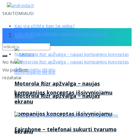
SKAITOMIAUSI
Kas yra eSIM ir kaip tai veikia?
Kaip Android telefone sukurti darbinę paskyrą
Naujienos
Naujienos
No Result
Visi paieškos
rezultatai
Motorola Rizr apžvalga – naujas
kompanijos konceptas išsivyniojamu
Motorola Rizr apžvalga – naujas
ekranu
kompanijos konceptas išsivyniojamu
Fairphone – telefonai sukurti tvarumo
ekranu