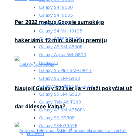
Galaxy S4 I9500
Galaxy S4 I9505
Per 2022 metus Google sumokėjo
Galaxy S4 i9515
Galaxy S4 Mini I9195
Galaxy S7582 DUOS
hakeriams 12 mln. dolerių premijų
Galaxy A5 SM-A500F
Galaxy Alpha SM-G850
Galaxy J5
Galaxy S5 Plus SM-G901F
Galaxy S5 SM-G900
Galaxy S6 Edge SM-G925F
Naujoji Galaxy S23 serija – maži pokyčiai už
Galaxy S6 SM-G920F
Galaxy Tab A6 T280
dar didesnę kaina?
Galaxy A7 SM-A750FN
Galaxy S8 G950F
Galaxy S8+ G955F
HUAWEI