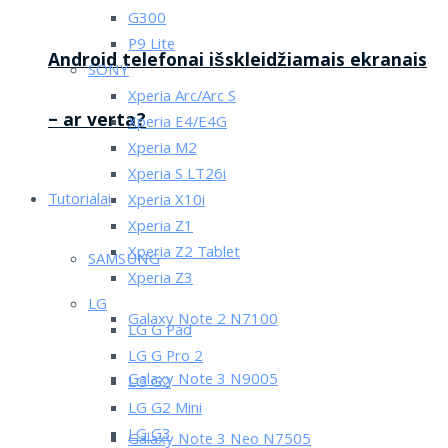
G300
P9 Lite
Android telefonai išskleidžiamais ekranais
SONY
Xperia Arc/Arc S
– ar verta?
Xperia E4/E4G
Xperia M2
Xperia S LT26i
Tutorialai
Xperia X10i
Xperia Z1
Xperia Z2 Tablet
SAMSUNG
Xperia Z3
LG
Galaxy Note 2 N7100
LG G Pad
LG G Pro 2
Galaxy Note 3 N9005
LG G2
LG G2 Mini
LG G3
Galaxy Note 3 Neo N7505