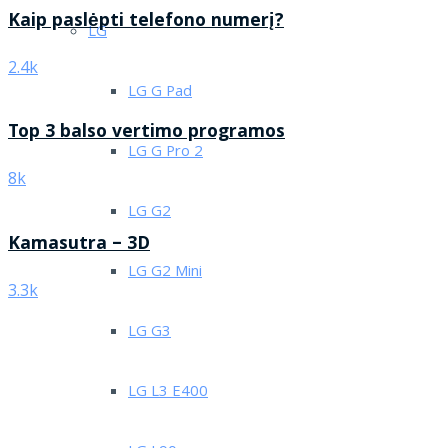
Kaip paslėpti telefono numerį?
LG
2.4k
LG G Pad
Top 3 balso vertimo programos
LG G Pro 2
8k
LG G2
Kamasutra – 3D
LG G2 Mini
3.3k
LG G3
LG L3 E400