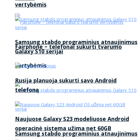
vertybėmis
Samsung stabdo programinius atnaujinimus
Fairphone – telefonai sukurti tvarumo
Galaxy S10 serijai
vertybėmis
Rusija planuoja sukurti savo Android
telefoną
Naujuose Galaxy S23 modeliuose Android
operacinė sistema užima net 60GB
Samsung stabdo programinius atnaujinimus