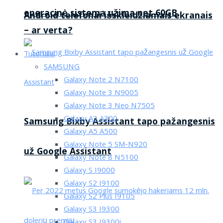
operacinė sistema užima net 60GB
Android telefonai išskleidžiamais ekranais
– ar verta?
Tutorialai
SAMSUNG
Galaxy Note 2 N7100
Galaxy Note 3 N9005
Galaxy Note 3 Neo N7505
Galaxy A3 A300
Samsung Bixby Assistant tapo pažangesnis
Galaxy A5 A500
Galaxy Note 5 SM-N920
už Google Assistant
Galaxy Note 8 N5100
Galaxy S I9000
Galaxy S2 I9100
Galaxy S2 Plus I9105
Galaxy S3 I9300
Galaxy S3 I9300i