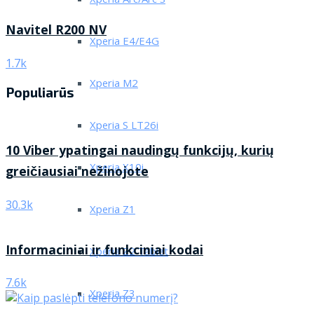
Xperia Arc/Arc S
Navitel R200 NV
Xperia E4/E4G
1.7k
Xperia M2
Populiarūs
Xperia S LT26i
10 Viber ypatingai naudingų funkcijų, kurių
Xperia X10i
greičiausiai nežinojote
30.3k
Xperia Z1
Informaciniai ir funkciniai kodai
Xperia Z2 Tablet
7.6k
Xperia Z3