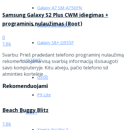
Galaxy A7 SM-A750FN
Samsung Galaxy S2 Plus CWM įdiegimas +
programinis nulaužimas (Root)
Galaxy S8 G950F
0
Galaxy S8+ G955F
1.6k
Svarbu: Prieš pradedant telefono programinį nulaužimą
HUAWEI
rekomenduojama visą svarbią informaciją išsisaugoti
savo kompiuteryje. Kitu atveju, pačio telefono sd
atminties kortelėje ...
G300
Rekomenduojami
P9 Lite
Beach Buggy Blitz
SONY
1.6k