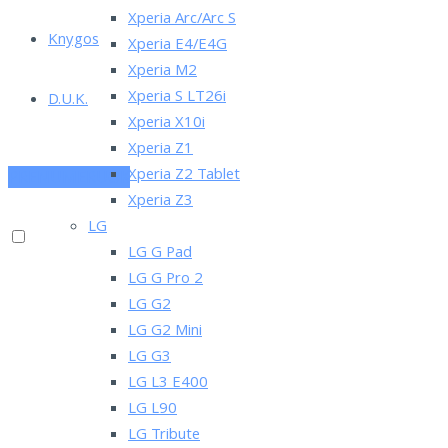
Xperia Arc/Arc S
Knygos
Xperia E4/E4G
Xperia M2
Xperia S LT26i
D.U.K.
Xperia X10i
Xperia Z1
Xperia Z2 Tablet
PRENUMERUOK
Xperia Z3
LG
LG G Pad
LG G Pro 2
LG G2
LG G2 Mini
LG G3
LG L3 E400
LG L90
LG Tribute