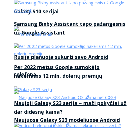
Galaxy S10 serijai
Samsung Bixby Assistant tapo pažangesnis
už Google Assistant
Rusija planuoja sukurti savo Android
Per 2022 metus Google sumokėjo
telefoną
hakeriams 12 mln. dolerių premijų
Naujoji Galaxy S23 serija – maži pokyčiai už
dar didesnę kaina?
Naujuose Galaxy S23 modeliuose Android