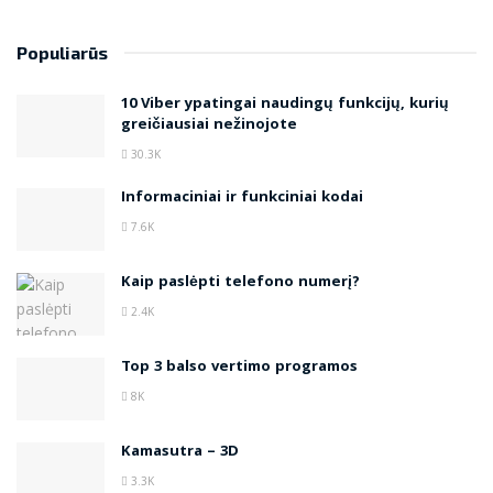
Populiarūs
10 Viber ypatingai naudingų funkcijų, kurių
greičiausiai nežinojote
30.3K
Informaciniai ir funkciniai kodai
7.6K
Kaip paslėpti telefono numerį?
2.4K
Top 3 balso vertimo programos
8K
Kamasutra – 3D
3.3K