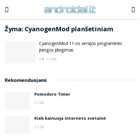
Žyma:
CyanogenMod planšetiniam
CyanogenMod 11-os versijos programinės
įrangos įdiegimas
0
1.6K
Rekomenduojami
Pomodoro Timer
1.6K
Kiek kainuoja interneto svetainė
1.5K