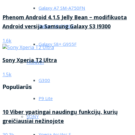
Galaxy A7 SM-A750FN
Phenom Android 4.1.5 Jelly Bean – modifikuota
Android versija Samsung Galaxy S3 I9300
Galaxy S8 G950F
1.6k
Galaxy S8+ G955F
Sony Xperia T2 Ultra
HUAWEI
1.5k
G300
Populiarūs
P9 Lite
10 Viber ypatingai naudingų funkcijų, kurių
SONY
greičiausiai nežinojote