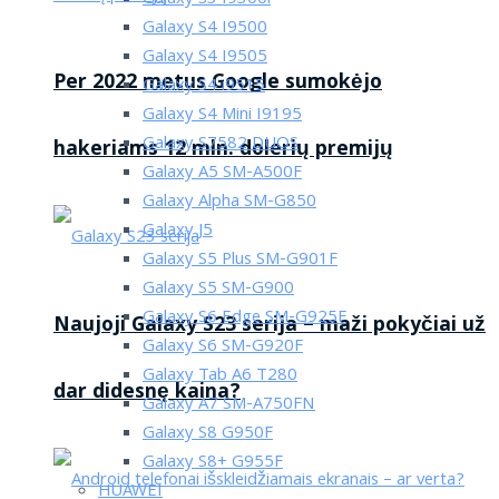
Galaxy S4 I9500
Galaxy S4 I9505
Per 2022 metus Google sumokėjo
Galaxy S4 i9515
Galaxy S4 Mini I9195
Galaxy S7582 DUOS
hakeriams 12 mln. dolerių premijų
Galaxy A5 SM-A500F
Galaxy Alpha SM-G850
Galaxy J5
Galaxy S5 Plus SM-G901F
Galaxy S5 SM-G900
Galaxy S6 Edge SM-G925F
Naujoji Galaxy S23 serija – maži pokyčiai už
Galaxy S6 SM-G920F
Galaxy Tab A6 T280
dar didesnę kaina?
Galaxy A7 SM-A750FN
Galaxy S8 G950F
Galaxy S8+ G955F
HUAWEI