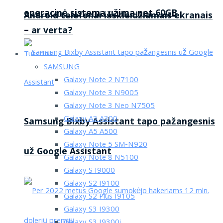
operacinė sistema užima net 60GB
Android telefonai išskleidžiamais ekranais
– ar verta?
Tutorialai
SAMSUNG
Galaxy Note 2 N7100
Galaxy Note 3 N9005
Galaxy Note 3 Neo N7505
Galaxy A3 A300
Samsung Bixby Assistant tapo pažangesnis
Galaxy A5 A500
Galaxy Note 5 SM-N920
už Google Assistant
Galaxy Note 8 N5100
Galaxy S I9000
Galaxy S2 I9100
Galaxy S2 Plus I9105
Galaxy S3 I9300
Galaxy S3 I9300i