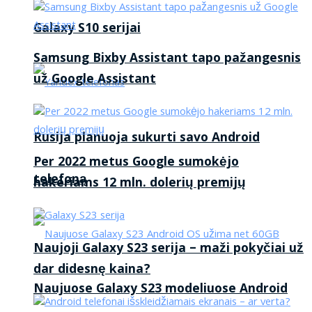
Galaxy S10 serijai
Samsung Bixby Assistant tapo pažangesnis
už Google Assistant
Rusija planuoja sukurti savo Android
Per 2022 metus Google sumokėjo
telefoną
hakeriams 12 mln. dolerių premijų
Naujoji Galaxy S23 serija – maži pokyčiai už
dar didesnę kaina?
Naujuose Galaxy S23 modeliuose Android