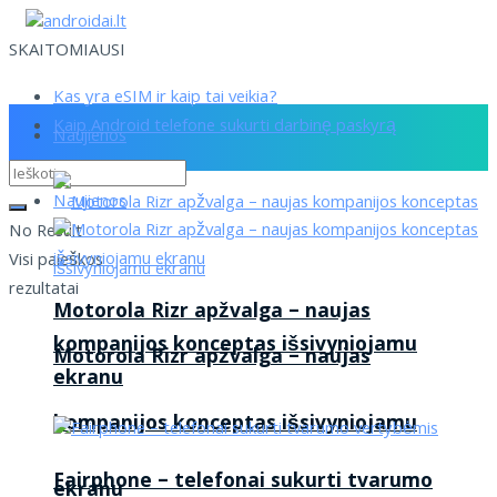
SKAITOMIAUSI
Kas yra eSIM ir kaip tai veikia?
Kaip Android telefone sukurti darbinę paskyrą
Naujienos
Naujienos
No Result
Visi paieškos
rezultatai
Motorola Rizr apžvalga – naujas
kompanijos konceptas išsivyniojamu
Motorola Rizr apžvalga – naujas
ekranu
kompanijos konceptas išsivyniojamu
Fairphone – telefonai sukurti tvarumo
ekranu