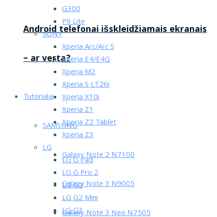
G300
P9 Lite
Android telefonai išskleidžiamais ekranais
SONY
Xperia Arc/Arc S
– ar verta?
Xperia E4/E4G
Xperia M2
Xperia S LT26i
Tutorialai
Xperia X10i
Xperia Z1
Xperia Z2 Tablet
SAMSUNG
Xperia Z3
LG
Galaxy Note 2 N7100
LG G Pad
LG G Pro 2
Galaxy Note 3 N9005
LG G2
LG G2 Mini
LG G3
Galaxy Note 3 Neo N7505