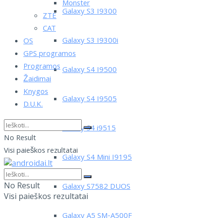
Monster
Galaxy S3 I9300
ZTE
CAT
Galaxy S3 I9300i
OS
GPS programos
Programos
Galaxy S4 I9500
Žaidimai
Knygos
Galaxy S4 I9505
D.U.K.
Galaxy S4 i9515
No Result
Visi paieškos rezultatai
Galaxy S4 Mini I9195
No Result
Galaxy S7582 DUOS
Visi paieškos rezultatai
Galaxy A5 SM-A500F