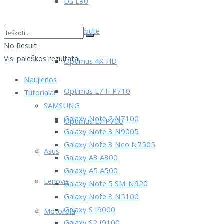
LG L90
LG Tribute
No Result
Visi paieškos rezultatai
Optimus 4X HD
Naujienos
Optimus L7 II P710
Tutorialai
SAMSUNG
Galaxy Note 2 N7100
Optimus L7 P700
Galaxy Note 3 N9005
Galaxy Note 3 Neo N7505
Asus
Galaxy A3 A300
Galaxy A5 A500
Lenovo
Galaxy Note 5 SM-N920
Galaxy Note 8 N5100
Galaxy S I9000
Motorola