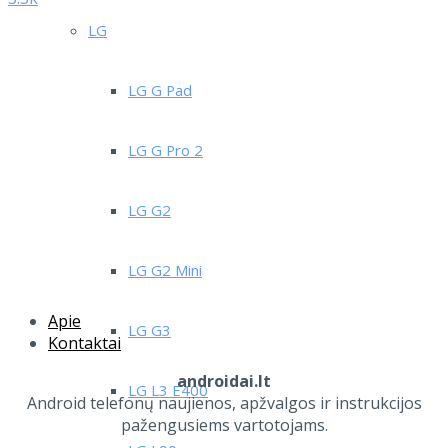
LG
LG G Pad
LG G Pro 2
LG G2
LG G2 Mini
Apie
LG G3
Kontaktai
androidai.lt
LG L3 E400
Android telefonų naujienos, apžvalgos ir instrukcijos
pažengusiems vartotojams.