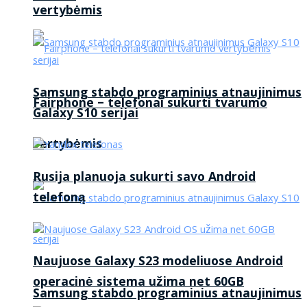
vertybėmis
Samsung stabdo programinius atnaujinimus
Fairphone – telefonai sukurti tvarumo
Galaxy S10 serijai
vertybėmis
Rusija planuoja sukurti savo Android
telefoną
Naujuose Galaxy S23 modeliuose Android
operacinė sistema užima net 60GB
Samsung stabdo programinius atnaujinimus