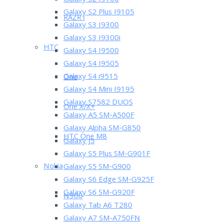
Galaxy S2 I9100
Galaxy S2 Plus I9105
RAZR i
Galaxy S3 I9300
Galaxy S3 I9300i
HTC
Galaxy S4 I9500
Galaxy S4 I9505
Galaxy S4 i9515
One
Galaxy S4 Mini I9195
Galaxy S7582 DUOS
One X/X+
Galaxy A5 SM-A500F
Galaxy Alpha SM-G850
HTC One M8
Galaxy J5
Galaxy S5 Plus SM-G901F
Nokia
Galaxy S5 SM-G900
Galaxy S6 Edge SM-G925F
Galaxy S6 SM-G920F
N900
Galaxy Tab A6 T280
Galaxy A7 SM-A750FN