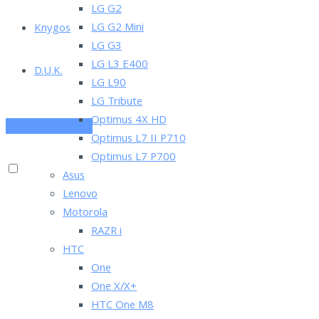
LG G2
LG G2 Mini
Knygos
LG G3
LG L3 E400
D.U.K.
LG L90
LG Tribute
Optimus 4X HD
PRENUMERUOK
Optimus L7 II P710
Optimus L7 P700
Asus
Lenovo
Motorola
RAZR i
HTC
One
One X/X+
HTC One M8