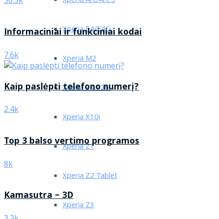
Xperia Arc/Arc S
30.3k
Xperia E4/E4G
Informaciniai ir funkciniai kodai
7.6k
Xperia M2
Kaip paslėpti telefono numerį?
Xperia S LT26i
2.4k
Xperia X10i
Top 3 balso vertimo programos
Xperia Z1
8k
Xperia Z2 Tablet
Kamasutra – 3D
Xperia Z3
3.3k