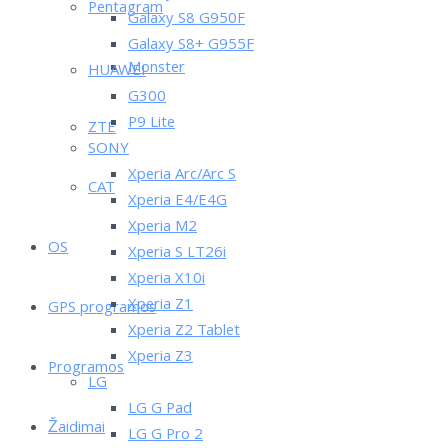
Pentagram
Galaxy S8 G950F
Galaxy S8+ G955F
Monster
HUAWEI
G300
P9 Lite
ZTE
SONY
Xperia Arc/Arc S
CAT
Xperia E4/E4G
Xperia M2
OS
Xperia S LT26i
Xperia X10i
Xperia Z1
GPS programos
Xperia Z2 Tablet
Xperia Z3
Programos
LG
LG G Pad
Žaidimai
LG G Pro 2