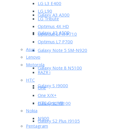
LG L3 E400
LG L90
Galaxy A3 A300
LG Tribute
Optimus 4X HD
Galaxy A5 A500
Optimus L7 II P710
Optimus L7 P700
Asus
Galaxy Note 5 SM-N920
Lenovo
Motorola
Galaxy Note 8 N5100
RAZR i
HTC
Galaxy S I9000
One
One X/X+
HTC One M8
Galaxy S2 I9100
Nokia
N900
Galaxy S2 Plus I9105
Pentagram