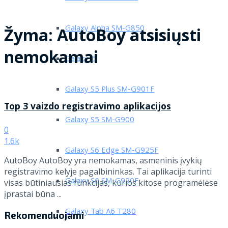
Galaxy Alpha SM-G850
Žyma:
AutoBoy atsisiųsti
nemokamai
Galaxy J5
Galaxy S5 Plus SM-G901F
Top 3 vaizdo registravimo aplikacijos
Galaxy S5 SM-G900
0
1.6k
Galaxy S6 Edge SM-G925F
AutoBoy AutoBoy yra nemokamas, asmeninis įvykių
registravimo kelyje pagalbininkas. Tai aplikacija turinti
Galaxy S6 SM-G920F
visas būtiniausias funkcijas, kurios kitose programėlėse
įprastai būna ...
Galaxy Tab A6 T280
Rekomenduojami