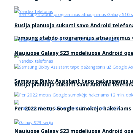
Rusija planuoja sukurti savo Android telefon
Samsung stabdo programinius atnaujinimus G
Naujuose Galaxy S23 modeliuose Android op
Samsung Bixby Assistant tapo pažangesnis u
Rusija planuoja sukurti savo Android telefon
Per 2022 metus Google sumokėjo hakeriams 1
Naujuose Galaxy S23 modeliuose Android op