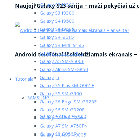
Galaxy S3 I9300
Naujoji Galaxy S23 serija – maži pokyčiai už
Galaxy S3 I9300i
Galaxy S4 I9500
Galaxy S4 I9505
Galaxy S4 i9515
Galaxy S4 Mini I9195
Galaxy S7582 DUOS
Android telefonai išskleidžiamais ekranais –
Galaxy A5 SM-A500F
Galaxy Alpha SM-G850
Galaxy J5
Tutorialai
Galaxy S5 Plus SM-G901F
Galaxy S5 SM-G900
SAMSUNG
Galaxy S6 Edge SM-G925F
Galaxy S6 SM-G920F
Galaxy Note 2 N7100
Galaxy Tab A6 T280
Galaxy A7 SM-A750FN
Galaxy S8 G950F
Galaxy Note 3 N9005