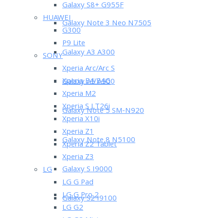
Galaxy S8+ G955F
HUAWEI
Galaxy Note 3 Neo N7505
G300
P9 Lite
Galaxy A3 A300
SONY
Xperia Arc/Arc S
Xperia E4/E4G
Galaxy A5 A500
Xperia M2
Xperia S LT26i
Galaxy Note 5 SM-N920
Xperia X10i
Xperia Z1
Galaxy Note 8 N5100
Xperia Z2 Tablet
Xperia Z3
Galaxy S I9000
LG
LG G Pad
LG G Pro 2
Galaxy S2 I9100
LG G2