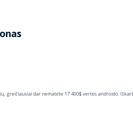
fonas
ų, greičiausiai dar nematėte 17 400$ vertės androido. Iškart 