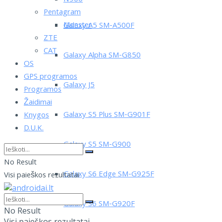
Pentagram
Monster
Galaxy A5 SM-A500F
ZTE
CAT
Galaxy Alpha SM-G850
OS
GPS programos
Galaxy J5
Programos
Žaidimai
Galaxy S5 Plus SM-G901F
Knygos
D.U.K.
Galaxy S5 SM-G900
No Result
Galaxy S6 Edge SM-G925F
Visi paieškos rezultatai
Galaxy S6 SM-G920F
No Result
Visi paieškos rezultatai