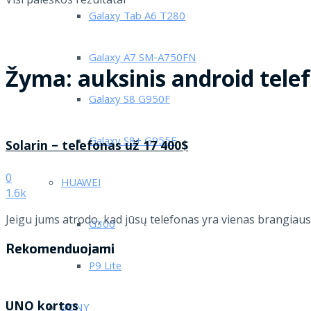
Galaxy Tab A6 T280
Galaxy A7 SM-A750FN
Žyma:
auksinis android tele
Galaxy S8 G950F
Galaxy S8+ G955F
Solarin – telefonas už 17 400$
0
HUAWEI
1.6k
Jeigu jums atrodo, kad jūsų telefonas yra vienas brangiausi
G300
Rekomenduojami
P9 Lite
UNO kortos
SONY