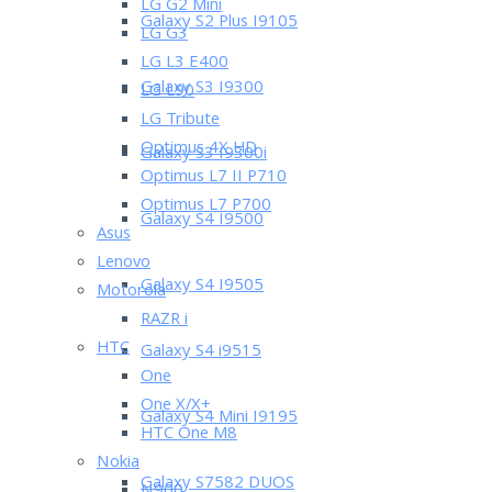
LG G2 Mini
Galaxy S2 Plus I9105
LG G3
LG L3 E400
Galaxy S3 I9300
LG L90
LG Tribute
Optimus 4X HD
Galaxy S3 I9300i
Optimus L7 II P710
Optimus L7 P700
Galaxy S4 I9500
Asus
Lenovo
Galaxy S4 I9505
Motorola
RAZR i
HTC
Galaxy S4 i9515
One
One X/X+
Galaxy S4 Mini I9195
HTC One M8
Nokia
Galaxy S7582 DUOS
N900