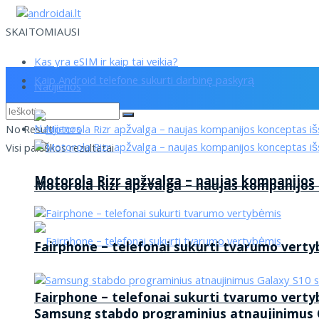
SKAITOMIAUSI
Kas yra eSIM ir kaip tai veikia?
Kaip Android telefone sukurti darbinę paskyrą
Naujienos
Naujienos
No Result
Visi paieškos rezultatai
Motorola Rizr apžvalga – naujas kompanijos
Motorola Rizr apžvalga – naujas kompanijos
Fairphone – telefonai sukurti tvarumo vert
Fairphone – telefonai sukurti tvarumo vert
Samsung stabdo programinius atnaujinimus G