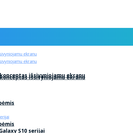
 konceptas išsivyniojamu ekranu
 konceptas išsivyniojamu ekranu
ybėmis
ybėmis
alaxy S10 serijai