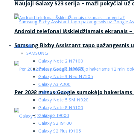
Naujoji Galaxy S23 serija – maži pokyčiai už
Android telefonai išskleidžiamais ekranais –
Samsung Bixby Assistant tapo pažangesnis u
Tutorialai
SAMSUNG
Galaxy Note 2 N7100
Galaxy Note 3 N9005
Galaxy Note 3 Neo N7505
Galaxy A3 A300
Per 2022 metus Google sumokėjo hakeriams 1
Galaxy A5 A500
Galaxy Note 5 SM-N920
Galaxy Note 8 N5100
Galaxy S I9000
Galaxy S2 I9100
Galaxy S2 Plus I9105