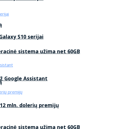
ą
alaxy S10 serijai
eracinė sistema užima net 60GB
ž Google Assistant
ą
2 mln. dolerių premijų
eracinė sistema užima net 60GB