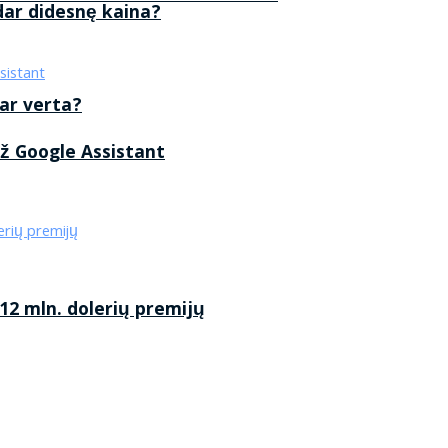
 dar didesnę kaina?
 ar verta?
ž Google Assistant
2 mln. dolerių premijų