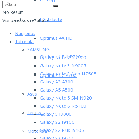
LG L90
No Result
LG Tribute
Visi paieškos rezultatai
Naujienos
Optimus 4X HD
Tutorialai
SAMSUNG
Optimus L7 II P710
Galaxy Note 2 N7100
Galaxy Note 3 N9005
Galaxy Note 3 Neo N7505
Optimus L7 P700
Galaxy A3 A300
Galaxy A5 A500
Asus
Galaxy Note 5 SM-N920
Galaxy Note 8 N5100
Lenovo
Galaxy S I9000
Galaxy S2 I9100
Galaxy S2 Plus I9105
Motorola