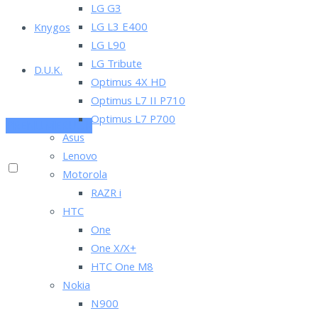
LG G3
LG L3 E400
Knygos
LG L90
LG Tribute
D.U.K.
Optimus 4X HD
Optimus L7 II P710
Optimus L7 P700
PRENUMERUOK
Asus
Lenovo
Motorola
RAZR i
HTC
One
One X/X+
HTC One M8
Nokia
N900