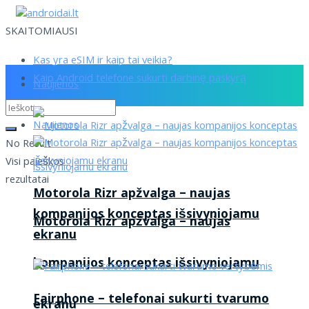
SKAITOMIAUSI
Kas yra eSIM ir kaip tai veikia?
Kaip Android telefone sukurti darbinę paskyrą
Naujienos
Naujienos
No Result
Visi paieškos
rezultatai
Motorola Rizr apžvalga – naujas
kompanijos konceptas išsivyniojamu
Motorola Rizr apžvalga – naujas
ekranu
kompanijos konceptas išsivyniojamu
Fairphone – telefonai sukurti tvarumo
ekranu