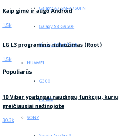
Galaxy A7 SM-A750FN
Kaip gimė ir augo Android
1.5k
Galaxy S8 G950F
LG L3 programinis nulaužimas (Root)
Galaxy S8+ G955F
1.5k
HUAWEI
Populiarūs
G300
10 Viber ypatingai naudingų funkcijų, kurių
P9 Lite
greičiausiai nežinojote
SONY
30.3k