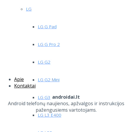
LG
LG G Pad
LG G Pro 2
LG G2
Apie
LG G2 Mini
Kontaktai
androidai.lt
LG G3
Android telefonų naujienos, apžvalgos ir instrukcijos
pažengusiems vartotojams.
LG L3 E400