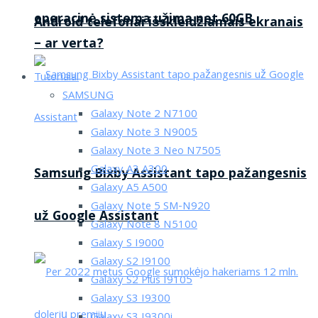
operacinė sistema užima net 60GB
Android telefonai išskleidžiamais ekranais
– ar verta?
Tutorialai
SAMSUNG
Galaxy Note 2 N7100
Galaxy Note 3 N9005
Galaxy Note 3 Neo N7505
Galaxy A3 A300
Samsung Bixby Assistant tapo pažangesnis
Galaxy A5 A500
Galaxy Note 5 SM-N920
už Google Assistant
Galaxy Note 8 N5100
Galaxy S I9000
Galaxy S2 I9100
Galaxy S2 Plus I9105
Galaxy S3 I9300
Galaxy S3 I9300i