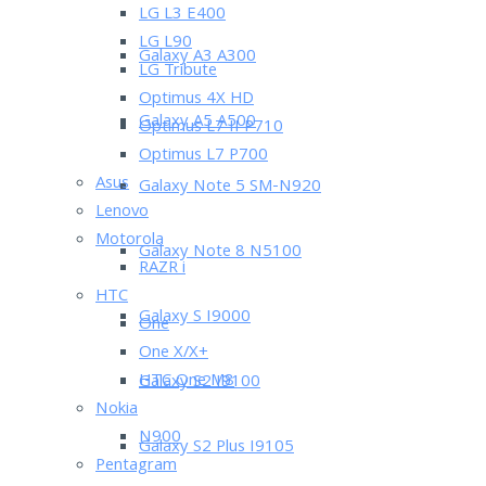
LG L3 E400
LG L90
Galaxy A3 A300
LG Tribute
Optimus 4X HD
Galaxy A5 A500
Optimus L7 II P710
Optimus L7 P700
Asus
Galaxy Note 5 SM-N920
Lenovo
Motorola
Galaxy Note 8 N5100
RAZR i
HTC
Galaxy S I9000
One
One X/X+
HTC One M8
Galaxy S2 I9100
Nokia
N900
Galaxy S2 Plus I9105
Pentagram