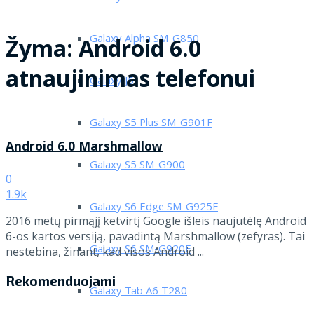
Galaxy Alpha SM-G850
Žyma:
Android 6.0
atnaujinimas telefonui
Galaxy J5
Galaxy S5 Plus SM-G901F
Android 6.0 Marshmallow
Galaxy S5 SM-G900
0
1.9k
Galaxy S6 Edge SM-G925F
2016 metų pirmąjį ketvirtį Google išleis naujutėlę Android
6-os kartos versiją, pavadintą Marshmallow (zefyras). Tai
Galaxy S6 SM-G920F
nestebina, žinant, kad visos Android ...
Rekomenduojami
Galaxy Tab A6 T280