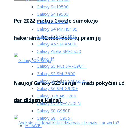
Galaxy S4 I9500
Galaxy S4 I9505
Per 2022 metus Google sumokėjo
Galaxy S4 i9515
Galaxy S4 Mini I9195
Galaxy S7582 DUOS
hakeriams 12 mln. dolerių premijų
Galaxy A5 SM-A500F
Galaxy Alpha SM-G850
Galaxy J5
Galaxy S5 Plus SM-G901F
Galaxy S5 SM-G900
Galaxy S6 Edge SM-G925F
Naujoji Galaxy S23 serija – maži pokyčiai už
Galaxy S6 SM-G920F
Galaxy Tab A6 T280
dar didesnę kaina?
Galaxy A7 SM-A750FN
Galaxy S8 G950F
Galaxy S8+ G955F
HUAWEI