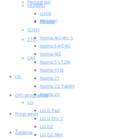
Pentagram
HUAWEI
G300
Monster
P9 Lite
SONY
Xperia Arc/Arc S
ZTE
Xperia E4/E4G
Xperia M2
CAT
Xperia S LT26i
Xperia X10i
OS
Xperia Z1
Xperia Z2 Tablet
Xperia Z3
GPS programos
LG
LG G Pad
Programos
LG G Pro 2
LG G2
Žaidimai
LG G2 Mini