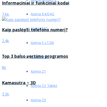
Xperia Arc/Arc S
Informaciniai ir funkciniai kodai
Xperia E4/E4G
7.6k
Xperia M2
Kaip paslėpti telefono numerį?
2.4k
Xperia S LT26i
Top 3 balso vertimo programos
Xperia X10i
8k
Xperia Z1
Kamasutra – 3D
Xperia Z2 Tablet
3.3k
Xperia Z3