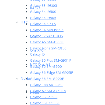
Galaxy S3 I9300
Galaxy S3 I9300i
RAZR i
Galaxy S4 I9500
Galaxy S4 I9505
HTC
Galaxy S4 i9515
Galaxy S4 Mini I9195
Galaxy S7582 DUOS
One
Galaxy A5 SM-A500F
Galaxy Alpha SM-G850
One X/X+
Galaxy J5
Galaxy S5 Plus SM-G901F
HTC One M8
Galaxy S5 SM-G900
Galaxy S6 Edge SM-G925F
Nokia
Galaxy S6 SM-G920F
Galaxy Tab A6 T280
Galaxy A7 SM-A750FN
N900
Galaxy S8 G950F
Galaxy S8+ G955F