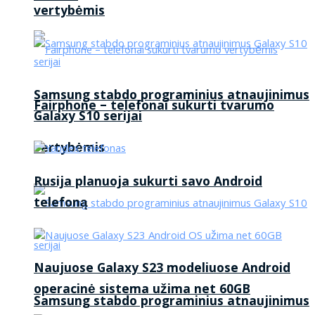
vertybėmis
Samsung stabdo programinius atnaujinimus
Fairphone – telefonai sukurti tvarumo
Galaxy S10 serijai
vertybėmis
Rusija planuoja sukurti savo Android
telefoną
Naujuose Galaxy S23 modeliuose Android
operacinė sistema užima net 60GB
Samsung stabdo programinius atnaujinimus