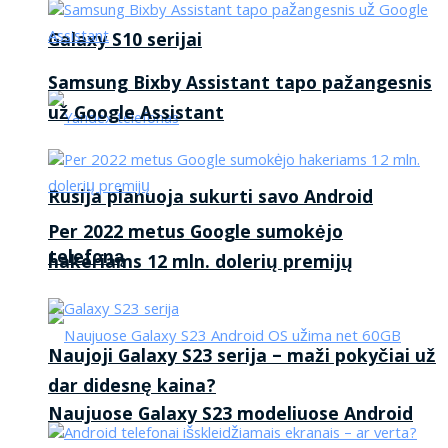
Galaxy S10 serijai
Samsung Bixby Assistant tapo pažangesnis
už Google Assistant
Rusija planuoja sukurti savo Android
Per 2022 metus Google sumokėjo
telefoną
hakeriams 12 mln. dolerių premijų
Naujoji Galaxy S23 serija – maži pokyčiai už
dar didesnę kaina?
Naujuose Galaxy S23 modeliuose Android