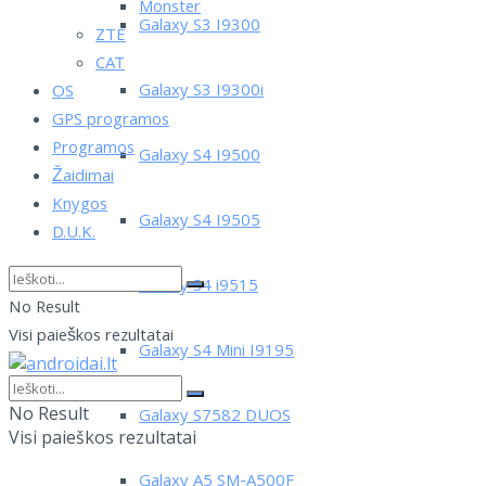
Monster
Galaxy S3 I9300
ZTE
CAT
Galaxy S3 I9300i
OS
GPS programos
Programos
Galaxy S4 I9500
Žaidimai
Knygos
Galaxy S4 I9505
D.U.K.
Galaxy S4 i9515
No Result
Visi paieškos rezultatai
Galaxy S4 Mini I9195
No Result
Galaxy S7582 DUOS
Visi paieškos rezultatai
Galaxy A5 SM-A500F