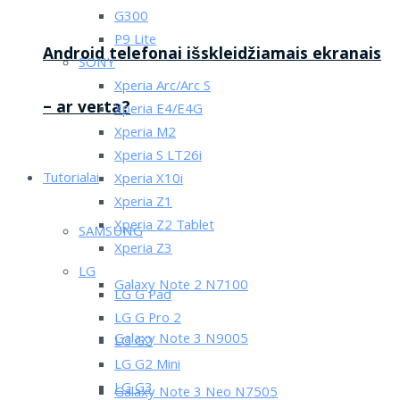
G300
P9 Lite
Android telefonai išskleidžiamais ekranais
SONY
Xperia Arc/Arc S
– ar verta?
Xperia E4/E4G
Xperia M2
Xperia S LT26i
Tutorialai
Xperia X10i
Xperia Z1
Xperia Z2 Tablet
SAMSUNG
Xperia Z3
LG
Galaxy Note 2 N7100
LG G Pad
LG G Pro 2
Galaxy Note 3 N9005
LG G2
LG G2 Mini
LG G3
Galaxy Note 3 Neo N7505