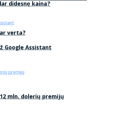
 dar didesnę kaina?
 ar verta?
ž Google Assistant
2 mln. dolerių premijų