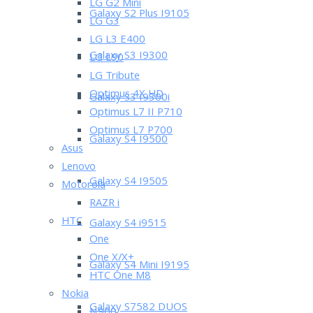
LG G2 Mini
Galaxy S2 Plus I9105
LG G3
LG L3 E400
Galaxy S3 I9300
LG L90
LG Tribute
Optimus 4X HD
Galaxy S3 I9300i
Optimus L7 II P710
Optimus L7 P700
Galaxy S4 I9500
Asus
Lenovo
Galaxy S4 I9505
Motorola
RAZR i
HTC
Galaxy S4 i9515
One
One X/X+
Galaxy S4 Mini I9195
HTC One M8
Nokia
Galaxy S7582 DUOS
N900