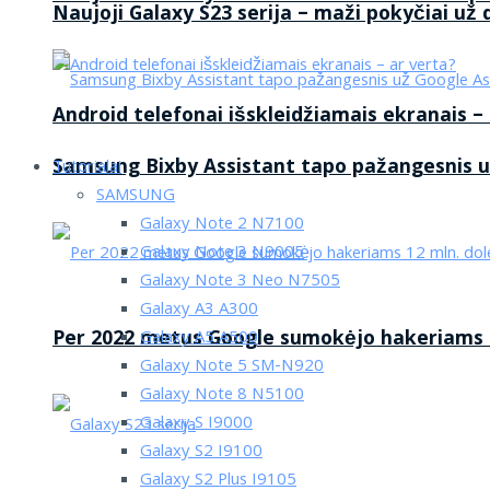
Naujoji Galaxy S23 serija – maži pokyčiai už
Android telefonai išskleidžiamais ekranais –
Samsung Bixby Assistant tapo pažangesnis u
Tutorialai
SAMSUNG
Galaxy Note 2 N7100
Galaxy Note 3 N9005
Galaxy Note 3 Neo N7505
Galaxy A3 A300
Per 2022 metus Google sumokėjo hakeriams 1
Galaxy A5 A500
Galaxy Note 5 SM-N920
Galaxy Note 8 N5100
Galaxy S I9000
Galaxy S2 I9100
Galaxy S2 Plus I9105