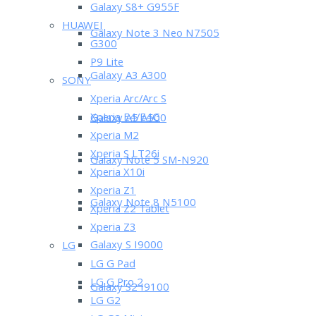
Galaxy S8+ G955F
HUAWEI
Galaxy Note 3 Neo N7505
G300
P9 Lite
Galaxy A3 A300
SONY
Xperia Arc/Arc S
Xperia E4/E4G
Galaxy A5 A500
Xperia M2
Xperia S LT26i
Galaxy Note 5 SM-N920
Xperia X10i
Xperia Z1
Galaxy Note 8 N5100
Xperia Z2 Tablet
Xperia Z3
Galaxy S I9000
LG
LG G Pad
LG G Pro 2
Galaxy S2 I9100
LG G2