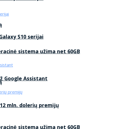
ą
alaxy S10 serijai
eracinė sistema užima net 60GB
ž Google Assistant
ą
2 mln. dolerių premijų
eracinė sistema užima net 60GB