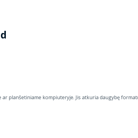
id
e ar planšetiniame kompiuteryje. Jis atkuria daugybę formatų