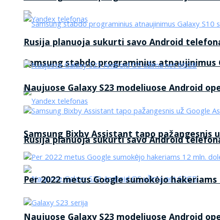
Rusija planuoja sukurti savo Android telefon
Samsung stabdo programinius atnaujinimus G
Naujuose Galaxy S23 modeliuose Android op
Samsung Bixby Assistant tapo pažangesnis u
Rusija planuoja sukurti savo Android telefon
Per 2022 metus Google sumokėjo hakeriams 1
Naujuose Galaxy S23 modeliuose Android op