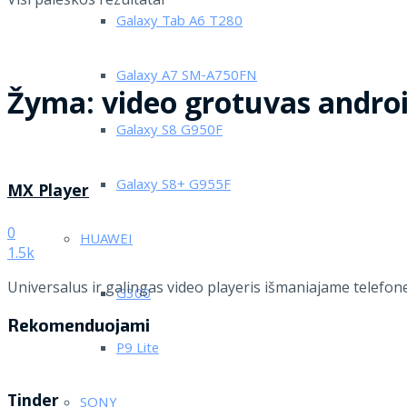
Galaxy Tab A6 T280
Galaxy A7 SM-A750FN
Žyma:
video grotuvas andro
Galaxy S8 G950F
Galaxy S8+ G955F
MX Player
0
HUAWEI
1.5k
Universalus ir galingas video playeris išmaniajame telefon
G300
Rekomenduojami
P9 Lite
Tinder
SONY