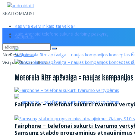
SKAITOMIAUSI
Kas yra eSIM ir kaip tai veikia?
Kaip Android telefone sukurti darbinę paskyrą
Naujienos
Naujienos
No Result
Visi paieškos rezultatai
Motorola Rizr apžvalga – naujas kompanijos
Motorola Rizr apžvalga – naujas kompanijos
Fairphone – telefonai sukurti tvarumo vert
Fairphone – telefonai sukurti tvarumo vert
Samsung stabdo programinius atnaujinimus G