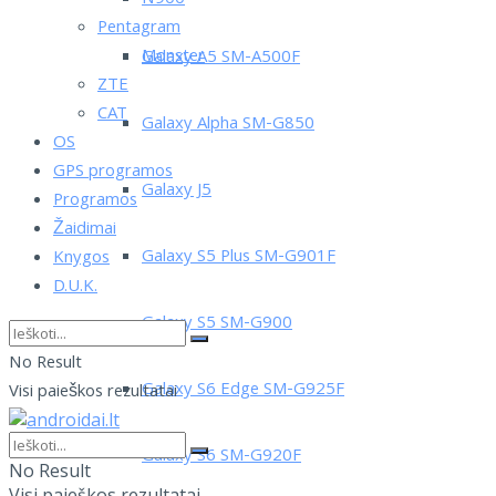
Pentagram
Monster
Galaxy A5 SM-A500F
ZTE
CAT
Galaxy Alpha SM-G850
OS
GPS programos
Galaxy J5
Programos
Žaidimai
Galaxy S5 Plus SM-G901F
Knygos
D.U.K.
Galaxy S5 SM-G900
No Result
Galaxy S6 Edge SM-G925F
Visi paieškos rezultatai
Galaxy S6 SM-G920F
No Result
Visi paieškos rezultatai