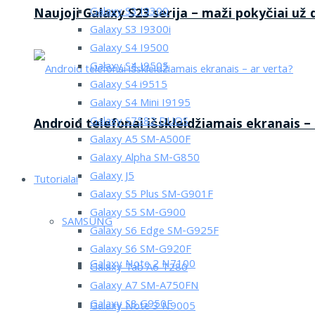
Galaxy S3 I9300
Naujoji Galaxy S23 serija – maži pokyčiai už
Galaxy S3 I9300i
Galaxy S4 I9500
Galaxy S4 I9505
Galaxy S4 i9515
Galaxy S4 Mini I9195
Galaxy S7582 DUOS
Android telefonai išskleidžiamais ekranais –
Galaxy A5 SM-A500F
Galaxy Alpha SM-G850
Galaxy J5
Tutorialai
Galaxy S5 Plus SM-G901F
Galaxy S5 SM-G900
SAMSUNG
Galaxy S6 Edge SM-G925F
Galaxy S6 SM-G920F
Galaxy Note 2 N7100
Galaxy Tab A6 T280
Galaxy A7 SM-A750FN
Galaxy S8 G950F
Galaxy Note 3 N9005