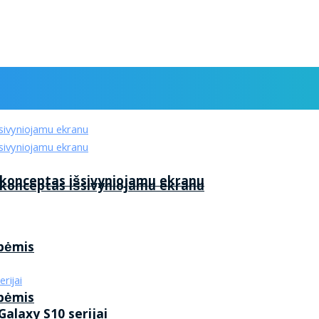
 konceptas išsivyniojamu ekranu
 konceptas išsivyniojamu ekranu
ybėmis
ybėmis
alaxy S10 serijai