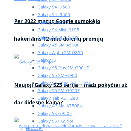
Galaxy S4 I9500
Galaxy S4 I9505
Per 2022 metus Google sumokėjo
Galaxy S4 i9515
Galaxy S4 Mini I9195
Galaxy S7582 DUOS
hakeriams 12 mln. dolerių premijų
Galaxy A5 SM-A500F
Galaxy Alpha SM-G850
Galaxy J5
Galaxy S5 Plus SM-G901F
Galaxy S5 SM-G900
Galaxy S6 Edge SM-G925F
Naujoji Galaxy S23 serija – maži pokyčiai už
Galaxy S6 SM-G920F
Galaxy Tab A6 T280
dar didesnę kaina?
Galaxy A7 SM-A750FN
Galaxy S8 G950F
Galaxy S8+ G955F
HUAWEI