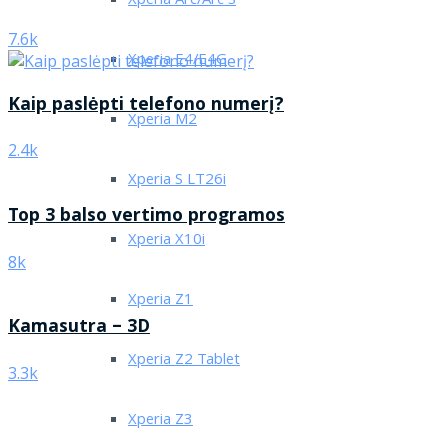
Xperia Arc/Arc S
7.6k
Xperia E4/E4G
Kaip paslėpti telefono numerį?
Xperia M2
2.4k
Xperia S LT26i
Top 3 balso vertimo programos
Xperia X10i
8k
Xperia Z1
Kamasutra – 3D
Xperia Z2 Tablet
3.3k
Xperia Z3