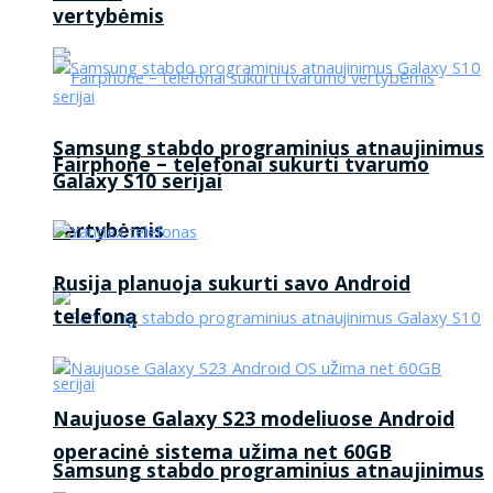
vertybėmis
Samsung stabdo programinius atnaujinimus
Fairphone – telefonai sukurti tvarumo
Galaxy S10 serijai
vertybėmis
Rusija planuoja sukurti savo Android
telefoną
Naujuose Galaxy S23 modeliuose Android
operacinė sistema užima net 60GB
Samsung stabdo programinius atnaujinimus