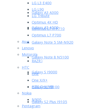
LG L3 E400
LG L90
Galaxy A3 A300
LG Tribute
Optimus 4X HD
Galaxy A5 A500
Optimus L7 II P710
Optimus L7 P700
Asus
Galaxy Note 5 SM-N920
Lenovo
Motorola
Galaxy Note 8 N5100
RAZR i
HTC
Galaxy S I9000
One
One X/X+
HTC One M8
Galaxy S2 I9100
Nokia
N900
Galaxy S2 Plus I9105
Pentagram