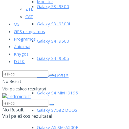
Monster
Galaxy S3 I9300
ZTE
CAT
Galaxy S3 I9300i
OS
GPS programos
Programos
Galaxy S4 I9500
Žaidimai
Knygos
Galaxy S4 I9505
D.U.K.
Galaxy S4 i9515
No Result
Visi paieškos rezultatai
Galaxy S4 Mini I9195
No Result
Galaxy S7582 DUOS
Visi paieškos rezultatai
Galaxy A5 SM-A500F