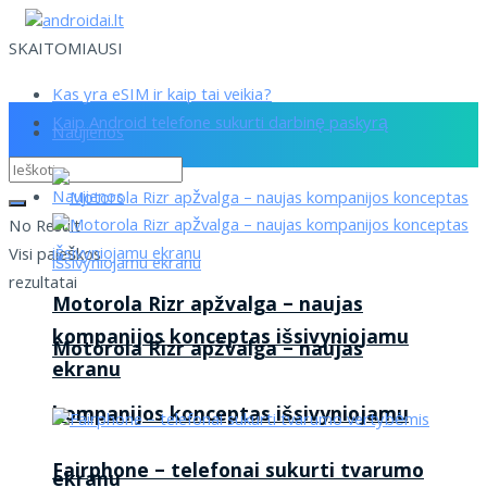
SKAITOMIAUSI
Kas yra eSIM ir kaip tai veikia?
Kaip Android telefone sukurti darbinę paskyrą
Naujienos
Naujienos
No Result
Visi paieškos
rezultatai
Motorola Rizr apžvalga – naujas
kompanijos konceptas išsivyniojamu
Motorola Rizr apžvalga – naujas
ekranu
kompanijos konceptas išsivyniojamu
Fairphone – telefonai sukurti tvarumo
ekranu