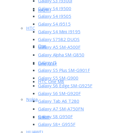
Galaxy S3 I9300i
Galaxy S4 I9500
RAZR i
Galaxy S4 I9505
Galaxy S4 i9515
HTC
Galaxy S4 Mini I9195
Galaxy S7582 DUOS
One
Galaxy A5 SM-A500F
Galaxy Alpha SM-G850
Galaxy J5
One X/X+
Galaxy S5 Plus SM-G901F
Galaxy S5 SM-G900
HTC One M8
Galaxy S6 Edge SM-G925F
Galaxy S6 SM-G920F
Nokia
Galaxy Tab A6 T280
Galaxy A7 SM-A750FN
Galaxy S8 G950F
N900
Galaxy S8+ G955F
HUAWEI