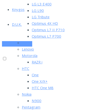
LG L3 E400
Knygos
LG L90
LG Tribute
Optimus 4X HD
D.U.K.
Optimus L7 II P710
Optimus L7 P700
Asus
PRENUMERUOK
Lenovo
Motorola
RAZR i
HTC
One
One X/X+
HTC One M8
Nokia
N900
Pentagram