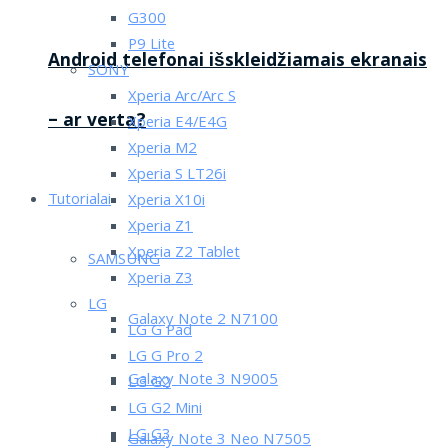
G300
P9 Lite
Android telefonai išskleidžiamais ekranais
SONY
Xperia Arc/Arc S
– ar verta?
Xperia E4/E4G
Xperia M2
Xperia S LT26i
Tutorialai
Xperia X10i
Xperia Z1
Xperia Z2 Tablet
SAMSUNG
Xperia Z3
LG
Galaxy Note 2 N7100
LG G Pad
LG G Pro 2
Galaxy Note 3 N9005
LG G2
LG G2 Mini
LG G3
Galaxy Note 3 Neo N7505