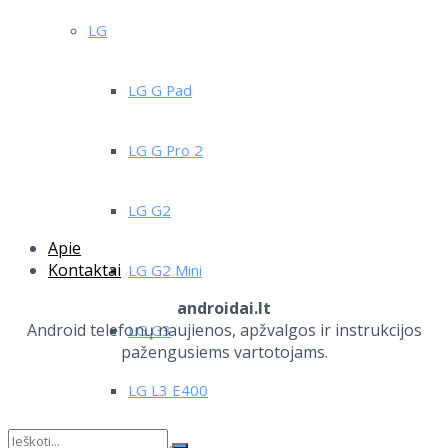
LG
LG G Pad
LG G Pro 2
LG G2
Apie
Kontaktai
LG G2 Mini
androidai.lt
Android telefonų naujienos, apžvalgos ir instrukcijos
LG G3
pažengusiems vartotojams.
LG L3 E400