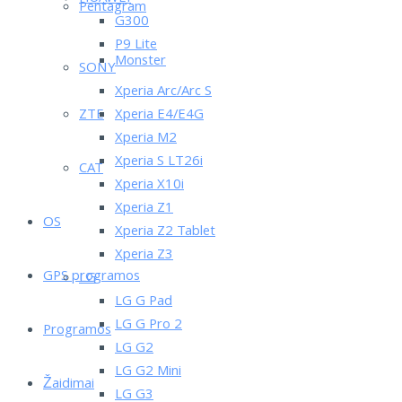
Pentagram
G300
P9 Lite
Monster
SONY
Xperia Arc/Arc S
ZTE
Xperia E4/E4G
Xperia M2
Xperia S LT26i
CAT
Xperia X10i
Xperia Z1
OS
Xperia Z2 Tablet
Xperia Z3
GPS programos
LG
LG G Pad
LG G Pro 2
Programos
LG G2
LG G2 Mini
Žaidimai
LG G3