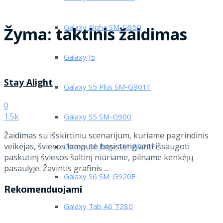
Galaxy Alpha SM-G850
Žyma:
taktinis žaidimas
Galaxy J5
Stay Alight
Galaxy S5 Plus SM-G901F
0
1.5k
Galaxy S5 SM-G900
Žaidimas su išskirtiniu scenarijum, kuriame pagrindinis
veikėjas, šviesos lemputė besistengianti išsaugoti
Galaxy S6 Edge SM-G925F
paskutinį šviesos šaltinį niūriame, pilname kenkėjų
pasaulyje. Žavintis grafinis ...
Galaxy S6 SM-G920F
Rekomenduojami
Galaxy Tab A6 T280