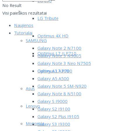
LG L90
No Result
Visi paieškos rezultatai
LG Tribute
Naujienos
Tutorialai
Optimus 4X HD
SAMSUNG
Galaxy Note 2 N7100
Optimus L7 II P710
Galaxy Note 3 N9005
Galaxy Note 3 Neo N7505
Optimus L7 P700
Galaxy A3 A300
Galaxy A5 A500
Galaxy Note 5 SM-N920
Asus
Galaxy Note 8 N5100
Galaxy S I9000
Lenovo
Galaxy S2 I9100
Galaxy S2 Plus I9105
Motorola
Galaxy S3 I9300