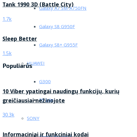
Tank 1990 3D (Battle City)
Galaxy A7 SM-A750FN
1.7k
Galaxy S8 G950F
Sleep Better
Galaxy S8+ G955F
1.5k
HUAWEI
Populiarūs
G300
10 Viber ypatingai naudingų funkcijų, kurių
greičiausiai nežinojote
P9 Lite
30.3k
SONY
Informaciniai ir funkciniai kodai