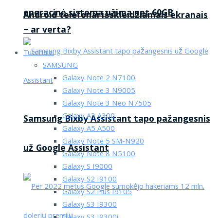
operacinė sistema užima net 60GB
Android telefonai išskleidžiamais ekranais
– ar verta?
Tutorialai
SAMSUNG
Galaxy Note 2 N7100
Galaxy Note 3 N9005
Galaxy Note 3 Neo N7505
Galaxy A3 A300
Samsung Bixby Assistant tapo pažangesnis
Galaxy A5 A500
Galaxy Note 5 SM-N920
už Google Assistant
Galaxy Note 8 N5100
Galaxy S I9000
Galaxy S2 I9100
Galaxy S2 Plus I9105
Galaxy S3 I9300
Galaxy S3 I9300i