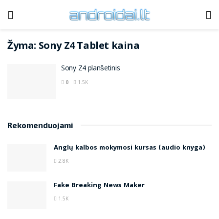
Žyma:
Sony Z4 Tablet kaina
Sony Z4 planšetinis
0
1.5K
Rekomenduojami
Anglų kalbos mokymosi kursas (audio knyga)
2.8K
Fake Breaking News Maker
1.5K