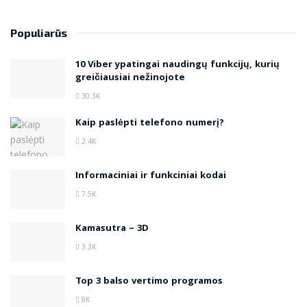
Populiarūs
10 Viber ypatingai naudingų funkcijų, kurių
greičiausiai nežinojote
30.3K
Kaip paslėpti telefono numerį?
2.4K
Informaciniai ir funkciniai kodai
7.5K
Kamasutra – 3D
3.3K
Top 3 balso vertimo programos
8K