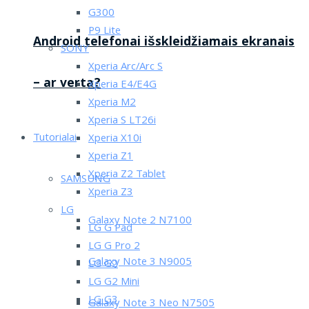
G300
P9 Lite
Android telefonai išskleidžiamais ekranais
SONY
Xperia Arc/Arc S
– ar verta?
Xperia E4/E4G
Xperia M2
Xperia S LT26i
Tutorialai
Xperia X10i
Xperia Z1
Xperia Z2 Tablet
SAMSUNG
Xperia Z3
LG
Galaxy Note 2 N7100
LG G Pad
LG G Pro 2
Galaxy Note 3 N9005
LG G2
LG G2 Mini
LG G3
Galaxy Note 3 Neo N7505