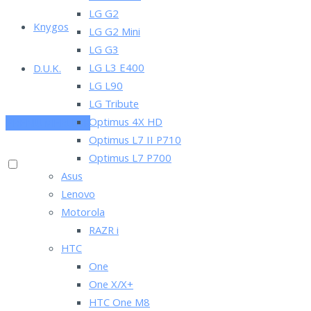
LG G2
Knygos
LG G2 Mini
LG G3
LG L3 E400
D.U.K.
LG L90
LG Tribute
Optimus 4X HD
PRENUMERUOK
Optimus L7 II P710
Optimus L7 P700
Asus
Lenovo
Motorola
RAZR i
HTC
One
One X/X+
HTC One M8