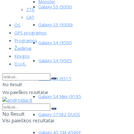
Monster
Galaxy S3 I9300
ZTE
CAT
Galaxy S3 I9300i
OS
GPS programos
Programos
Galaxy S4 I9500
Žaidimai
Knygos
Galaxy S4 I9505
D.U.K.
Galaxy S4 i9515
No Result
Visi paieškos rezultatai
Galaxy S4 Mini I9195
No Result
Galaxy S7582 DUOS
Visi paieškos rezultatai
Galaxy A5 SM-A500F