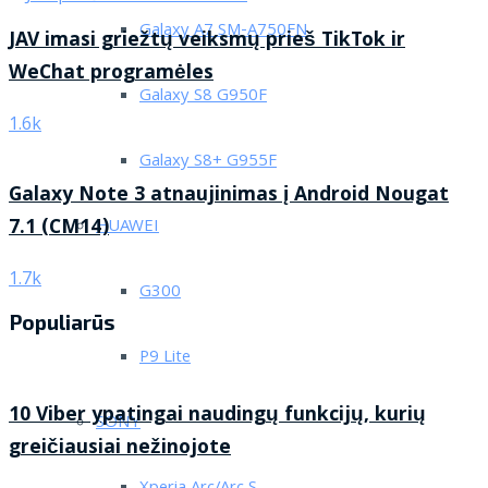
Galaxy A7 SM-A750FN
JAV imasi griežtų veiksmų prieš TikTok ir
WeChat programėles
Galaxy S8 G950F
1.6k
Galaxy S8+ G955F
Galaxy Note 3 atnaujinimas į Android Nougat
7.1 (CM14)
HUAWEI
1.7k
G300
Populiarūs
P9 Lite
10 Viber ypatingai naudingų funkcijų, kurių
SONY
greičiausiai nežinojote