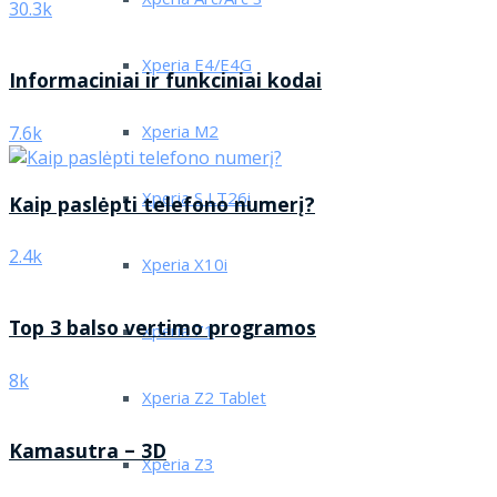
Xperia Arc/Arc S
30.3k
Xperia E4/E4G
Informaciniai ir funkciniai kodai
Xperia M2
7.6k
Xperia S LT26i
Kaip paslėpti telefono numerį?
2.4k
Xperia X10i
Top 3 balso vertimo programos
Xperia Z1
8k
Xperia Z2 Tablet
Kamasutra – 3D
Xperia Z3