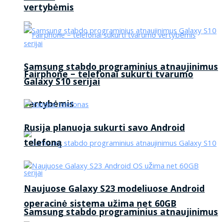
vertybėmis
Samsung stabdo programinius atnaujinimus
Fairphone – telefonai sukurti tvarumo
Galaxy S10 serijai
vertybėmis
Rusija planuoja sukurti savo Android
telefoną
Naujuose Galaxy S23 modeliuose Android
operacinė sistema užima net 60GB
Samsung stabdo programinius atnaujinimus