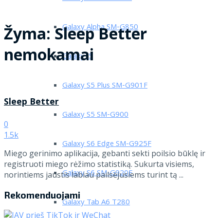
Galaxy Alpha SM-G850
Žyma:
Sleep Better
nemokamai
Galaxy J5
Galaxy S5 Plus SM-G901F
Sleep Better
Galaxy S5 SM-G900
0
1.5k
Galaxy S6 Edge SM-G925F
Miego gerinimo aplikacija, gebanti sekti poilsio būklę ir
registruoti miego rėžimo statistiką. Sukurta visiems,
Galaxy S6 SM-G920F
norintiems jaustis labiau pailsėjusiems turint tą ...
Rekomenduojami
Galaxy Tab A6 T280