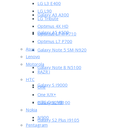
LG L3 E400
LG L90
Galaxy A3 A300
LG Tribute
Optimus 4X HD
Galaxy A5 A500
Optimus L7 II P710
Optimus L7 P700
Asus
Galaxy Note 5 SM-N920
Lenovo
Motorola
Galaxy Note 8 N5100
RAZR i
HTC
Galaxy S I9000
One
One X/X+
HTC One M8
Galaxy S2 I9100
Nokia
N900
Galaxy S2 Plus I9105
Pentagram