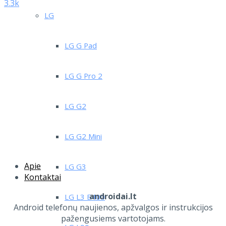
3.3k
LG
LG G Pad
LG G Pro 2
LG G2
LG G2 Mini
Apie
LG G3
Kontaktai
androidai.lt
LG L3 E400
Android telefonų naujienos, apžvalgos ir instrukcijos
pažengusiems vartotojams.