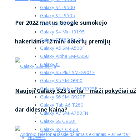
Galaxy S4 I9500
Galaxy S4 I9505
Per 2022 metus Google sumokėjo
Galaxy S4 i9515
Galaxy S4 Mini I9195
Galaxy S7582 DUOS
hakeriams 12 mln. dolerių premijų
Galaxy A5 SM-A500F
Galaxy Alpha SM-G850
Galaxy J5
Galaxy S5 Plus SM-G901F
Galaxy S5 SM-G900
Galaxy S6 Edge SM-G925F
Naujoji Galaxy S23 serija – maži pokyčiai už
Galaxy S6 SM-G920F
Galaxy Tab A6 T280
dar didesnę kaina?
Galaxy A7 SM-A750FN
Galaxy S8 G950F
Galaxy S8+ G955F
HUAWEI