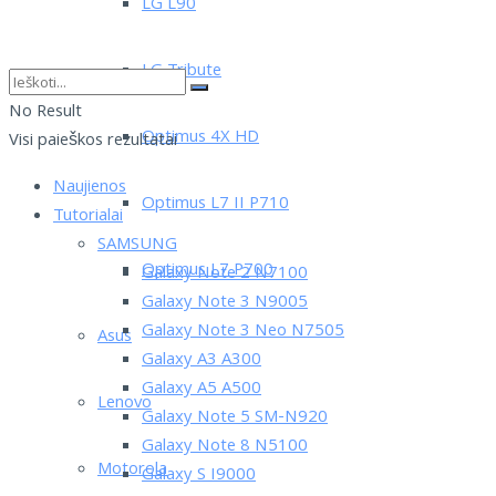
LG L90
LG Tribute
No Result
Optimus 4X HD
Visi paieškos rezultatai
Naujienos
Optimus L7 II P710
Tutorialai
SAMSUNG
Optimus L7 P700
Galaxy Note 2 N7100
Galaxy Note 3 N9005
Galaxy Note 3 Neo N7505
Asus
Galaxy A3 A300
Galaxy A5 A500
Lenovo
Galaxy Note 5 SM-N920
Galaxy Note 8 N5100
Motorola
Galaxy S I9000