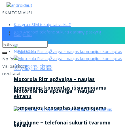
SKAITOMIAUSI
Kas yra eSIM ir kaip tai veikia?
Kaip Android telefone sukurti darbinę paskyrą
Naujienos
Naujienos
No Result
Visi paieškos
rezultatai
Motorola Rizr apžvalga – naujas
kompanijos konceptas išsivyniojamu
Motorola Rizr apžvalga – naujas
ekranu
kompanijos konceptas išsivyniojamu
Fairphone – telefonai sukurti tvarumo
ekranu