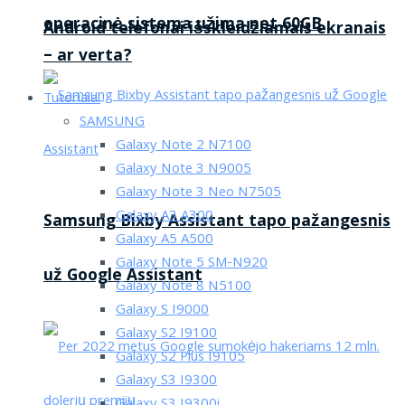
operacinė sistema užima net 60GB
Android telefonai išskleidžiamais ekranais
– ar verta?
Tutorialai
SAMSUNG
Galaxy Note 2 N7100
Galaxy Note 3 N9005
Galaxy Note 3 Neo N7505
Galaxy A3 A300
Samsung Bixby Assistant tapo pažangesnis
Galaxy A5 A500
Galaxy Note 5 SM-N920
už Google Assistant
Galaxy Note 8 N5100
Galaxy S I9000
Galaxy S2 I9100
Galaxy S2 Plus I9105
Galaxy S3 I9300
Galaxy S3 I9300i