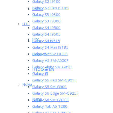
Galaxy S2 I9100
Galaxy S2 Plus I9105
RAZR i
Galaxy S3 I9300
Galaxy S3 I9300i
HTC
Galaxy S4 I9500
Galaxy S4 I9505
One
Galaxy S4 i9515
Galaxy S4 Mini I9195
Galaxy S7582 DUOS
One X/X+
Galaxy A5 SM-A500F
Galaxy Alpha SM-G850
HTC One M8
Galaxy J5
Galaxy S5 Plus SM-G901F
Nokia
Galaxy S5 SM-G900
Galaxy S6 Edge SM-G925F
N900
Galaxy S6 SM-G920F
Galaxy Tab A6 T280