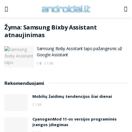
Žyma:
Samsung Bixby Assistant
atnaujinimas
Samsung Bixby Assistant tapo pažangesnis už
Google Assistant
0
1.5K
Rekomenduojami
Mobilių žaidimų tendencijos šiai dienai
1.5K
CyanogenMod 11-os versijos programinės
įrangos įdiegimas