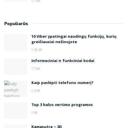
1.6K
Populiarūs
10 Viber ypatingai naudingų funkcijų, kurių
greičiausiai nežinojote
30.3K
Informaciniai ir funkciniai kodai
7.6K
Kaip paslėpti telefono numerį?
2.4K
Top 3 balso vertimo programos
8K
Kamasutra – 3D