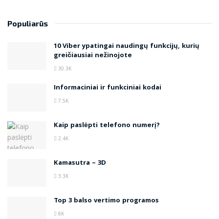
Populiarūs
10 Viber ypatingai naudingų funkcijų, kurių
greičiausiai nežinojote
30.3K
Informaciniai ir funkciniai kodai
7.5K
Kaip paslėpti telefono numerį?
2.4K
Kamasutra – 3D
3.3K
Top 3 balso vertimo programos
8K