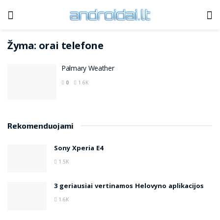
Žyma:
orai telefone
Palmary Weather
0
1.6K
Rekomenduojami
Sony Xperia E4
1.5K
3 geriausiai vertinamos Helovyno aplikacijos
1.6K