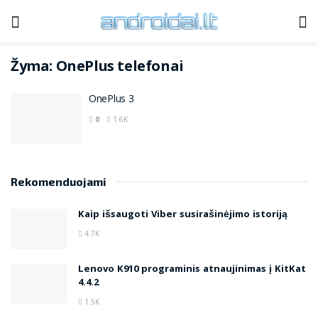
Žyma:
OnePlus telefonai
OnePlus 3
0
1.6K
Rekomenduojami
Kaip išsaugoti Viber susirašinėjimo istoriją
4.7K
Lenovo K910 programinis atnaujinimas į KitKat
4.4.2
1.5K