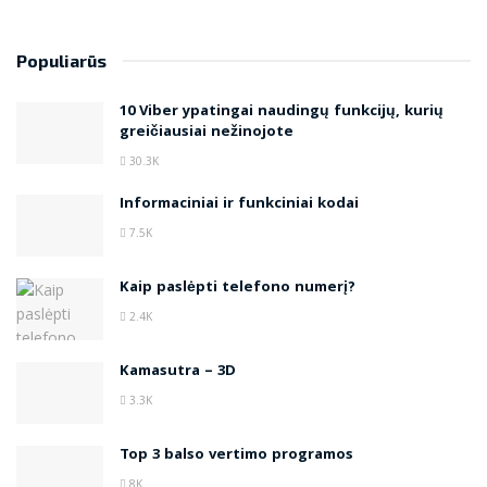
Populiarūs
10 Viber ypatingai naudingų funkcijų, kurių
greičiausiai nežinojote
30.3K
Informaciniai ir funkciniai kodai
7.5K
Kaip paslėpti telefono numerį?
2.4K
Kamasutra – 3D
3.3K
Top 3 balso vertimo programos
8K