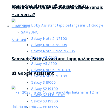
operacinė sistema užima net 60GB
Android telefonai išskleidžiamais ekranais
– ar verta?
Tutorialai
SAMSUNG
Galaxy Note 2 N7100
Galaxy Note 3 N9005
Galaxy Note 3 Neo N7505
Galaxy A3 A300
Samsung Bixby Assistant tapo pažangesnis
Galaxy A5 A500
Galaxy Note 5 SM-N920
už Google Assistant
Galaxy Note 8 N5100
Galaxy S I9000
Galaxy S2 I9100
Galaxy S2 Plus I9105
Galaxy S3 I9300
Galaxy S3 I9300i