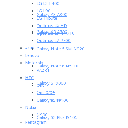
LG L3 E400
LG L90
Galaxy A3 A300
LG Tribute
Optimus 4X HD
Galaxy A5 A500
Optimus L7 II P710
Optimus L7 P700
Asus
Galaxy Note 5 SM-N920
Lenovo
Motorola
Galaxy Note 8 N5100
RAZR i
HTC
Galaxy S I9000
One
One X/X+
HTC One M8
Galaxy S2 I9100
Nokia
N900
Galaxy S2 Plus I9105
Pentagram