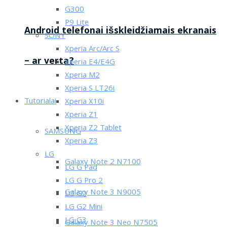
G300
P9 Lite
Android telefonai išskleidžiamais ekranais
SONY
Xperia Arc/Arc S
– ar verta?
Xperia E4/E4G
Xperia M2
Xperia S LT26i
Tutorialai
Xperia X10i
Xperia Z1
Xperia Z2 Tablet
SAMSUNG
Xperia Z3
LG
Galaxy Note 2 N7100
LG G Pad
LG G Pro 2
Galaxy Note 3 N9005
LG G2
LG G2 Mini
LG G3
Galaxy Note 3 Neo N7505