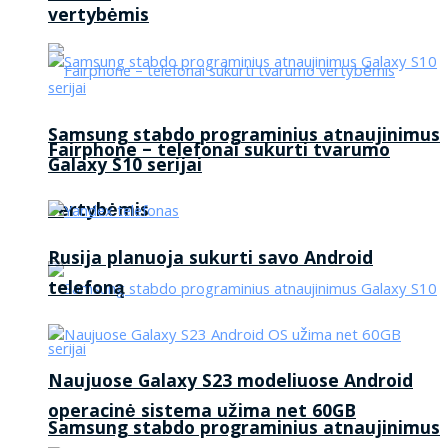
vertybėmis
Samsung stabdo programinius atnaujinimus
Fairphone – telefonai sukurti tvarumo
Galaxy S10 serijai
vertybėmis
Rusija planuoja sukurti savo Android
telefoną
Naujuose Galaxy S23 modeliuose Android
operacinė sistema užima net 60GB
Samsung stabdo programinius atnaujinimus