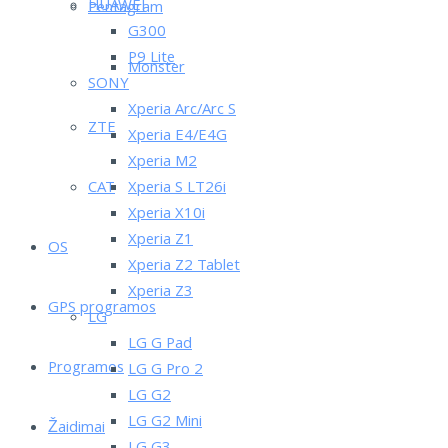
HUAWEI
Pentagram
G300
P9 Lite
Monster
SONY
Xperia Arc/Arc S
ZTE
Xperia E4/E4G
Xperia M2
CAT
Xperia S LT26i
Xperia X10i
Xperia Z1
OS
Xperia Z2 Tablet
Xperia Z3
GPS programos
LG
LG G Pad
Programos
LG G Pro 2
LG G2
LG G2 Mini
Žaidimai