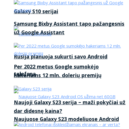
Galaxy S10 serijai
Samsung Bixby Assistant tapo pažangesnis
už Google Assistant
Rusija planuoja sukurti savo Android
Per 2022 metus Google sumokėjo
telefoną
hakeriams 12 mln. dolerių premijų
Naujoji Galaxy S23 serija – maži pokyčiai už
dar didesnę kaina?
Naujuose Galaxy S23 modeliuose Android