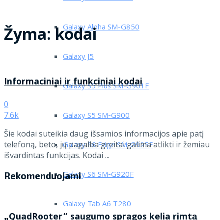
Galaxy Alpha SM-G850
Žyma:
kodai
Galaxy J5
Informaciniai ir funkciniai kodai
Galaxy S5 Plus SM-G901F
0
7.6k
Galaxy S5 SM-G900
Šie kodai suteikia daug išsamios informacijos apie patį
telefoną, beto, jų pagalba greitai galima atlikti ir žemiau
Galaxy S6 Edge SM-G925F
išvardintas funkcijas. Kodai ...
Galaxy S6 SM-G920F
Rekomenduojami
Galaxy Tab A6 T280
„QuadRooter” saugumo spragos kelia rimtą