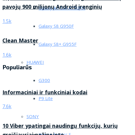
pavojų 900 milijonų Android įrenginių
Galaxy A7 SM-A750FN
1.5k
Galaxy S8 G950F
Clean Master
Galaxy S8+ G955F
1.6k
HUAWEI
Populiarūs
G300
Informaciniai ir funkciniai kodai
P9 Lite
7.6k
SONY
10 Viber ypatingai naudingų funkcijų, kurių