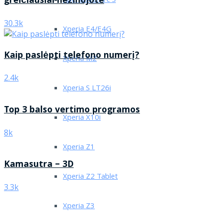
greičiausiai nežinojote
Xperia Arc/Arc S
30.3k
Xperia E4/E4G
Kaip paslėpti telefono numerį?
Xperia M2
2.4k
Xperia S LT26i
Top 3 balso vertimo programos
Xperia X10i
8k
Xperia Z1
Kamasutra – 3D
Xperia Z2 Tablet
3.3k
Xperia Z3