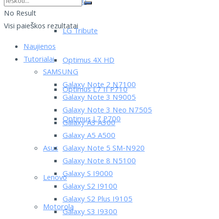
LG L90
No Result
Visi paieškos rezultatai
LG Tribute
Naujienos
Tutorialai
Optimus 4X HD
SAMSUNG
Galaxy Note 2 N7100
Optimus L7 II P710
Galaxy Note 3 N9005
Galaxy Note 3 Neo N7505
Optimus L7 P700
Galaxy A3 A300
Galaxy A5 A500
Asus
Galaxy Note 5 SM-N920
Galaxy Note 8 N5100
Galaxy S I9000
Lenovo
Galaxy S2 I9100
Galaxy S2 Plus I9105
Motorola
Galaxy S3 I9300