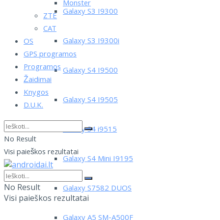
Monster
Galaxy S3 I9300
ZTE
CAT
Galaxy S3 I9300i
OS
GPS programos
Programos
Galaxy S4 I9500
Žaidimai
Knygos
Galaxy S4 I9505
D.U.K.
Galaxy S4 i9515
No Result
Visi paieškos rezultatai
Galaxy S4 Mini I9195
No Result
Galaxy S7582 DUOS
Visi paieškos rezultatai
Galaxy A5 SM-A500F