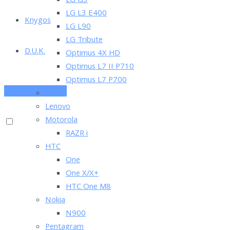
LG G3
LG L3 E400
Knygos
LG L90
LG Tribute
D.U.K.
Optimus 4X HD
Optimus L7 II P710
Optimus L7 P700
PRENUMERUOK
Asus
Lenovo
Motorola
RAZR i
HTC
One
One X/X+
HTC One M8
Nokia
N900
Pentagram