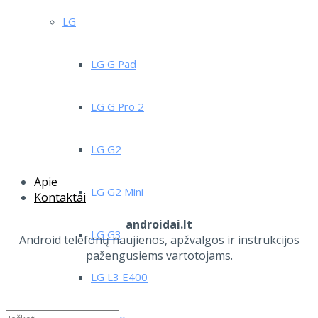
LG
LG G Pad
LG G Pro 2
LG G2
Apie
LG G2 Mini
Kontaktai
androidai.lt
LG G3
Android telefonų naujienos, apžvalgos ir instrukcijos
pažengusiems vartotojams.
LG L3 E400