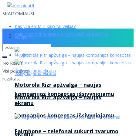
SKAITOMIAUSI
Kas yra eSIM ir kaip tai veikia?
Kaip Android telefone sukurti darbinę paskyrą
Naujienos
Naujienos
No Result
Visi paieškos
rezultatai
Motorola Rizr apžvalga – naujas
kompanijos konceptas išsivyniojamu
Motorola Rizr apžvalga – naujas
ekranu
kompanijos konceptas išsivyniojamu
Fairphone – telefonai sukurti tvarumo
ekranu