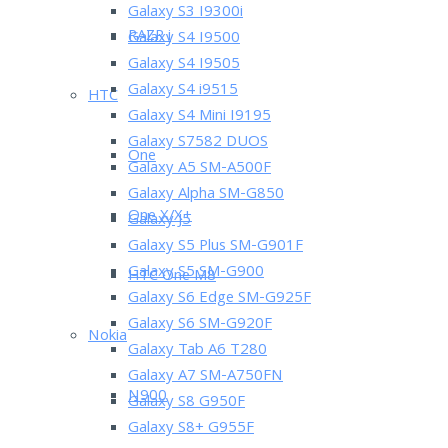
Galaxy S3 I9300i
RAZR i
Galaxy S4 I9500
Galaxy S4 I9505
Galaxy S4 i9515
HTC
Galaxy S4 Mini I9195
Galaxy S7582 DUOS
One
Galaxy A5 SM-A500F
Galaxy Alpha SM-G850
One X/X+
Galaxy J5
Galaxy S5 Plus SM-G901F
Galaxy S5 SM-G900
HTC One M8
Galaxy S6 Edge SM-G925F
Galaxy S6 SM-G920F
Nokia
Galaxy Tab A6 T280
Galaxy A7 SM-A750FN
N900
Galaxy S8 G950F
Galaxy S8+ G955F