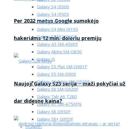
Galaxy S4 I9500
Galaxy S4 I9505
Per 2022 metus Google sumokėjo
Galaxy S4 i9515
Galaxy S4 Mini I9195
Galaxy S7582 DUOS
hakeriams 12 mln. dolerių premijų
Galaxy A5 SM-A500F
Galaxy Alpha SM-G850
Galaxy J5
Galaxy S5 Plus SM-G901F
Galaxy S5 SM-G900
Galaxy S6 Edge SM-G925F
Naujoji Galaxy S23 serija – maži pokyčiai už
Galaxy S6 SM-G920F
Galaxy Tab A6 T280
dar didesnę kaina?
Galaxy A7 SM-A750FN
Galaxy S8 G950F
Galaxy S8+ G955F
HUAWEI