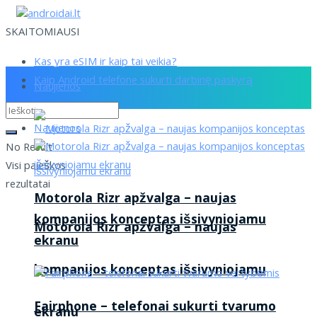
SKAITOMIAUSI
Kas yra eSIM ir kaip tai veikia?
Kaip Android telefone sukurti darbinę paskyrą
Naujienos
Naujienos
No Result
Visi paieškos
rezultatai
Motorola Rizr apžvalga – naujas
kompanijos konceptas išsivyniojamu
Motorola Rizr apžvalga – naujas
ekranu
kompanijos konceptas išsivyniojamu
Fairphone – telefonai sukurti tvarumo
ekranu