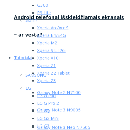
G300
P9 Lite
Android telefonai išskleidžiamais ekranais
SONY
Xperia Arc/Arc S
– ar verta?
Xperia E4/E4G
Xperia M2
Xperia S LT26i
Tutorialai
Xperia X10i
Xperia Z1
Xperia Z2 Tablet
SAMSUNG
Xperia Z3
LG
Galaxy Note 2 N7100
LG G Pad
LG G Pro 2
Galaxy Note 3 N9005
LG G2
LG G2 Mini
LG G3
Galaxy Note 3 Neo N7505