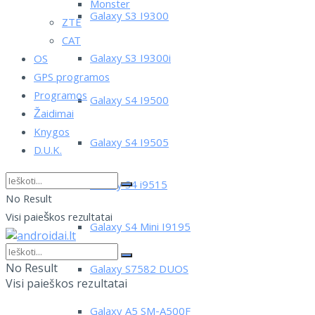
Monster
Galaxy S3 I9300
ZTE
CAT
Galaxy S3 I9300i
OS
GPS programos
Programos
Galaxy S4 I9500
Žaidimai
Knygos
Galaxy S4 I9505
D.U.K.
Galaxy S4 i9515
No Result
Visi paieškos rezultatai
Galaxy S4 Mini I9195
No Result
Galaxy S7582 DUOS
Visi paieškos rezultatai
Galaxy A5 SM-A500F