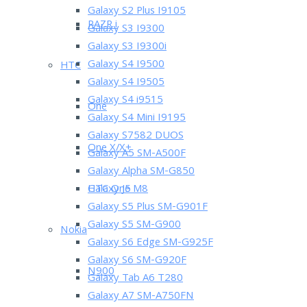
Galaxy S2 Plus I9105
RAZR i
Galaxy S3 I9300
Galaxy S3 I9300i
Galaxy S4 I9500
HTC
Galaxy S4 I9505
Galaxy S4 i9515
One
Galaxy S4 Mini I9195
Galaxy S7582 DUOS
One X/X+
Galaxy A5 SM-A500F
Galaxy Alpha SM-G850
HTC One M8
Galaxy J5
Galaxy S5 Plus SM-G901F
Galaxy S5 SM-G900
Nokia
Galaxy S6 Edge SM-G925F
Galaxy S6 SM-G920F
N900
Galaxy Tab A6 T280
Galaxy A7 SM-A750FN