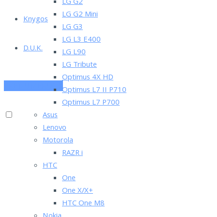
LG G2
LG G2 Mini
Knygos
LG G3
LG L3 E400
D.U.K.
LG L90
LG Tribute
Optimus 4X HD
PRENUMERUOK
Optimus L7 II P710
Optimus L7 P700
Asus
Lenovo
Motorola
RAZR i
HTC
One
One X/X+
HTC One M8
Nokia