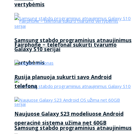
vertybėmis
Samsung stabdo programinius atnaujinimus
Fairphone – telefonai sukurti tvarumo
Galaxy S10 serijai
vertybėmis
Rusija planuoja sukurti savo Android
telefoną
Naujuose Galaxy S23 modeliuose Android
operacinė sistema užima net 60GB
Samsung stabdo programinius atnaujinimus