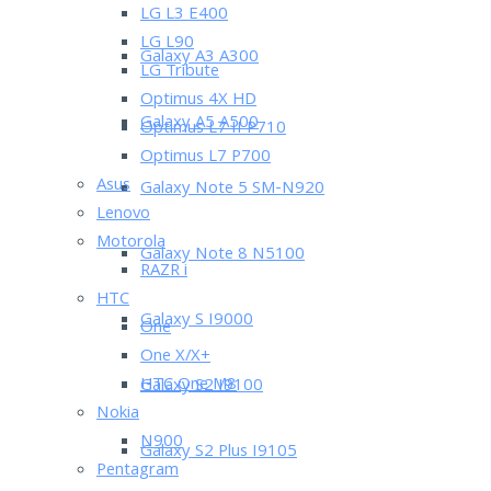
LG L3 E400
LG L90
Galaxy A3 A300
LG Tribute
Optimus 4X HD
Galaxy A5 A500
Optimus L7 II P710
Optimus L7 P700
Asus
Galaxy Note 5 SM-N920
Lenovo
Motorola
Galaxy Note 8 N5100
RAZR i
HTC
Galaxy S I9000
One
One X/X+
HTC One M8
Galaxy S2 I9100
Nokia
N900
Galaxy S2 Plus I9105
Pentagram