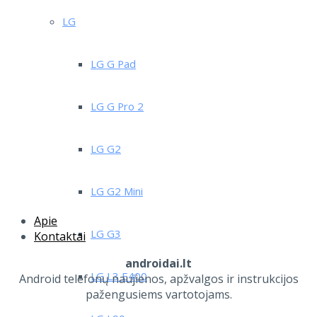
LG
LG G Pad
LG G Pro 2
LG G2
LG G2 Mini
Apie
LG G3
Kontaktai
androidai.lt
LG L3 E400
Android telefonų naujienos, apžvalgos ir instrukcijos
pažengusiems vartotojams.