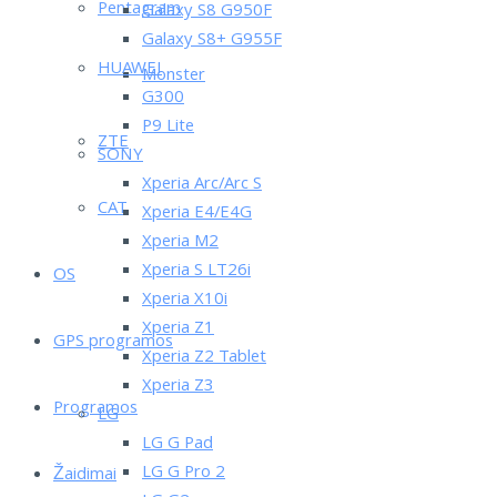
Pentagram
Galaxy S8 G950F
Galaxy S8+ G955F
HUAWEI
Monster
G300
P9 Lite
ZTE
SONY
Xperia Arc/Arc S
CAT
Xperia E4/E4G
Xperia M2
Xperia S LT26i
OS
Xperia X10i
Xperia Z1
GPS programos
Xperia Z2 Tablet
Xperia Z3
Programos
LG
LG G Pad
LG G Pro 2
Žaidimai