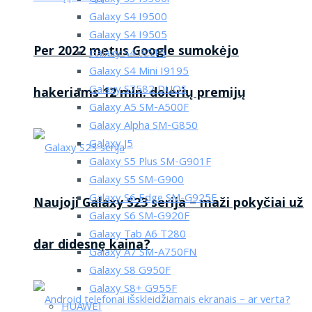
Galaxy S4 I9500
Galaxy S4 I9505
Per 2022 metus Google sumokėjo
Galaxy S4 i9515
Galaxy S4 Mini I9195
Galaxy S7582 DUOS
hakeriams 12 mln. dolerių premijų
Galaxy A5 SM-A500F
Galaxy Alpha SM-G850
Galaxy J5
Galaxy S5 Plus SM-G901F
Galaxy S5 SM-G900
Galaxy S6 Edge SM-G925F
Naujoji Galaxy S23 serija – maži pokyčiai už
Galaxy S6 SM-G920F
Galaxy Tab A6 T280
dar didesnę kaina?
Galaxy A7 SM-A750FN
Galaxy S8 G950F
Galaxy S8+ G955F
HUAWEI