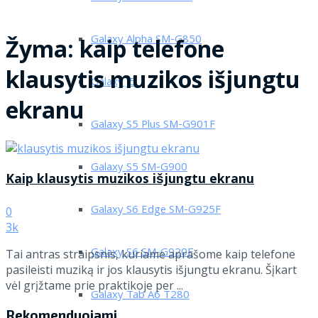
Galaxy Alpha SM-G850
Žyma:
kaip telefone
klausytis muzikos išjungtu
Galaxy J5
ekranu
Galaxy S5 Plus SM-G901F
Galaxy S5 SM-G900
Kaip klausytis muzikos išjungtu ekranu
Galaxy S6 Edge SM-G925F
0
3k
Galaxy S6 SM-G920F
Tai antras straipsnis, kuriame aprašome kaip telefone
pasileisti muziką ir jos klausytis išjungtu ekranu. Šįkart
vėl grįžtame prie praktikoje per ...
Galaxy Tab A6 T280
Rekomenduojami