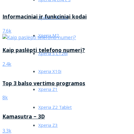
Xperia Arc/Arc S
Informaciniai ir funkciniai kodai
Xperia E4/E4G
7.6k
Xperia M2
Kaip paslėpti telefono numerį?
Xperia S LT26i
2.4k
Xperia X10i
Top 3 balso vertimo programos
Xperia Z1
8k
Xperia Z2 Tablet
Kamasutra – 3D
Xperia Z3
3.3k