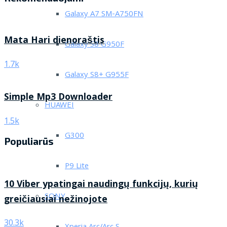
Galaxy A7 SM-A750FN
Mata Hari dienoraštis
Galaxy S8 G950F
1.7k
Galaxy S8+ G955F
Simple Mp3 Downloader
HUAWEI
1.5k
G300
Populiarūs
P9 Lite
10 Viber ypatingai naudingų funkcijų, kurių
SONY
greičiausiai nežinojote
30.3k