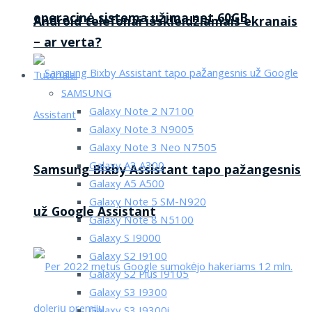
operacinė sistema užima net 60GB
Android telefonai išskleidžiamais ekranais
– ar verta?
Tutorialai
SAMSUNG
Galaxy Note 2 N7100
Galaxy Note 3 N9005
Galaxy Note 3 Neo N7505
Galaxy A3 A300
Samsung Bixby Assistant tapo pažangesnis
Galaxy A5 A500
Galaxy Note 5 SM-N920
už Google Assistant
Galaxy Note 8 N5100
Galaxy S I9000
Galaxy S2 I9100
Galaxy S2 Plus I9105
Galaxy S3 I9300
Galaxy S3 I9300i