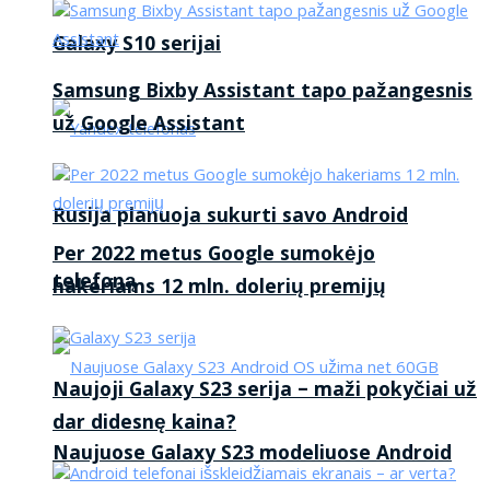
Galaxy S10 serijai
Samsung Bixby Assistant tapo pažangesnis
už Google Assistant
Rusija planuoja sukurti savo Android
Per 2022 metus Google sumokėjo
telefoną
hakeriams 12 mln. dolerių premijų
Naujoji Galaxy S23 serija – maži pokyčiai už
dar didesnę kaina?
Naujuose Galaxy S23 modeliuose Android