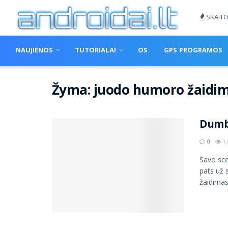
SKAITO
NAUJIENOS
TUTORIALAI
OS
GPS PROGRAMOS
Žyma:
juodo humoro žaidim
Dumb
0
1.
Savo sce
pats už 
žaidimas 