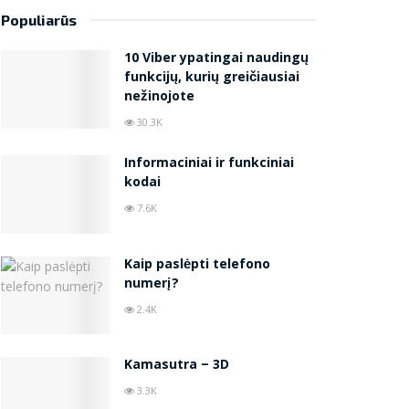
Populiarūs
10 Viber ypatingai naudingų
funkcijų, kurių greičiausiai
nežinojote
30.3K
Informaciniai ir funkciniai
kodai
7.6K
Kaip paslėpti telefono
numerį?
2.4K
Kamasutra – 3D
3.3K