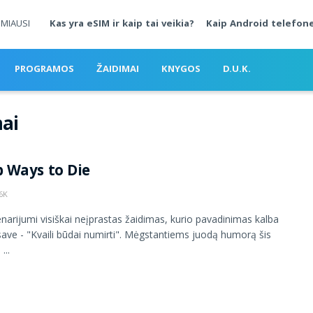
MIAUSI
Kas yra eSIM ir kaip tai veikia?
Kaip Android telefone
PROGRAMOS
ŽAIDIMAI
KNYGOS
D.U.K.
ai
 Ways to Die
6K
narijumi visiškai neįprastas žaidimas, kurio pavadinimas kalba
save - "Kvaili būdai numirti". Mėgstantiems juodą humorą šis
...