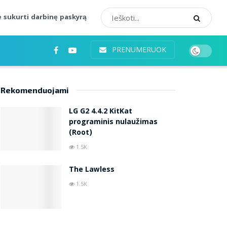
 sukurti darbinę paskyrą
PRENUMERUOK
Rekomenduojami
LG G2 4.4.2 KitKat
programinis nulaužimas
(Root)
1.5K
The Lawless
1.5K