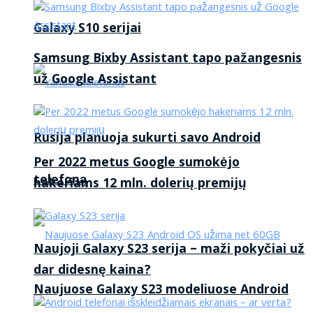
Galaxy S10 serijai
Samsung Bixby Assistant tapo pažangesnis
už Google Assistant
Rusija planuoja sukurti savo Android
Per 2022 metus Google sumokėjo
telefoną
hakeriams 12 mln. dolerių premijų
Naujoji Galaxy S23 serija – maži pokyčiai už
dar didesnę kaina?
Naujuose Galaxy S23 modeliuose Android