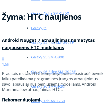
Galaxy Alpha SM-G850
Žyma:
HTC naujienos
Galaxy J5
Android Nougat 7 atnaujinimas numatytas
Galaxy S5 Plus SM-G901F
naujausiems HTC modeliams
Galaxy S5 SM-G900
0
1.6k
Galaxy S6 Edge SM-G925F
Praeitais metais HTC kompanija puikiai pasirodė beveik
laiku pateikdama programinės įrangos atnaujinimus
savo labiausiai nusipelniusiems modeliams. Android
Galaxy S6 SM-G920F
Marshmallow atnaujinimas HTC ...
Rekomenduojami
Galaxy Tab A6 T280