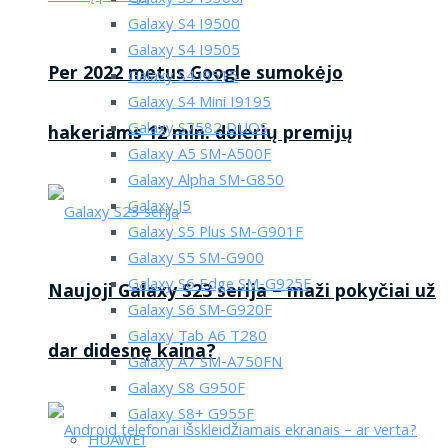
Galaxy S4 I9500
Galaxy S4 I9505
Per 2022 metus Google sumokėjo
Galaxy S4 i9515
Galaxy S4 Mini I9195
Galaxy S7582 DUOS
hakeriams 12 mln. dolerių premijų
Galaxy A5 SM-A500F
Galaxy Alpha SM-G850
Galaxy J5
Galaxy S5 Plus SM-G901F
Galaxy S5 SM-G900
Galaxy S6 Edge SM-G925F
Naujoji Galaxy S23 serija – maži pokyčiai už
Galaxy S6 SM-G920F
Galaxy Tab A6 T280
dar didesnę kaina?
Galaxy A7 SM-A750FN
Galaxy S8 G950F
Galaxy S8+ G955F
HUAWEI