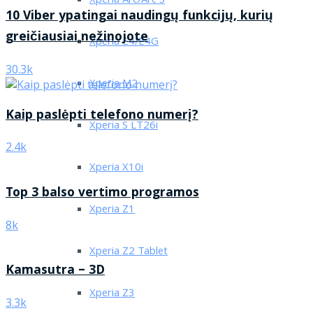
Xperia Arc/Arc S
10 Viber ypatingai naudingų funkcijų, kurių
greičiausiai nežinojote
Xperia E4/E4G
30.3k
Xperia M2
Kaip paslėpti telefono numerį?
Xperia S LT26i
2.4k
Xperia X10i
Top 3 balso vertimo programos
Xperia Z1
8k
Xperia Z2 Tablet
Kamasutra – 3D
Xperia Z3
3.3k