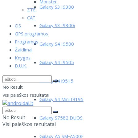
Monster
Galaxy S3 I9300
ZTE
CAT
Galaxy S3 I9300i
OS
GPS programos
Programos
Galaxy S4 I9500
Žaidimai
Knygos
Galaxy S4 I9505
D.U.K.
Galaxy S4 i9515
No Result
Visi paieškos rezultatai
Galaxy S4 Mini I9195
No Result
Galaxy S7582 DUOS
Visi paieškos rezultatai
Galaxy A5 SM-A500F