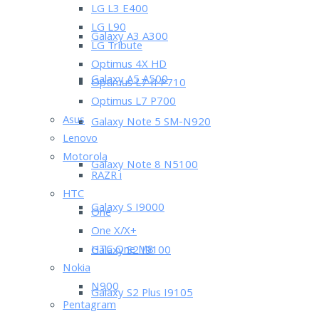
LG L3 E400
LG L90
Galaxy A3 A300
LG Tribute
Optimus 4X HD
Galaxy A5 A500
Optimus L7 II P710
Optimus L7 P700
Asus
Galaxy Note 5 SM-N920
Lenovo
Motorola
Galaxy Note 8 N5100
RAZR i
HTC
Galaxy S I9000
One
One X/X+
HTC One M8
Galaxy S2 I9100
Nokia
N900
Galaxy S2 Plus I9105
Pentagram