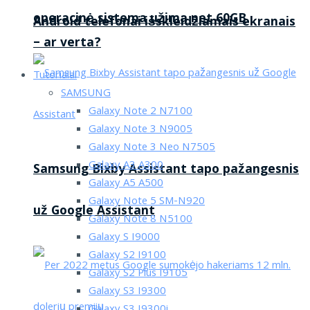
operacinė sistema užima net 60GB
Android telefonai išskleidžiamais ekranais
– ar verta?
Tutorialai
SAMSUNG
Galaxy Note 2 N7100
Galaxy Note 3 N9005
Galaxy Note 3 Neo N7505
Galaxy A3 A300
Samsung Bixby Assistant tapo pažangesnis
Galaxy A5 A500
Galaxy Note 5 SM-N920
už Google Assistant
Galaxy Note 8 N5100
Galaxy S I9000
Galaxy S2 I9100
Galaxy S2 Plus I9105
Galaxy S3 I9300
Galaxy S3 I9300i