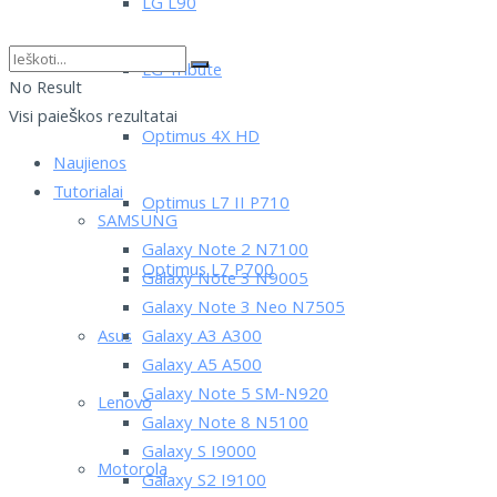
LG L90
LG Tribute
No Result
Visi paieškos rezultatai
Optimus 4X HD
Naujienos
Tutorialai
Optimus L7 II P710
SAMSUNG
Galaxy Note 2 N7100
Optimus L7 P700
Galaxy Note 3 N9005
Galaxy Note 3 Neo N7505
Asus
Galaxy A3 A300
Galaxy A5 A500
Galaxy Note 5 SM-N920
Lenovo
Galaxy Note 8 N5100
Galaxy S I9000
Motorola
Galaxy S2 I9100