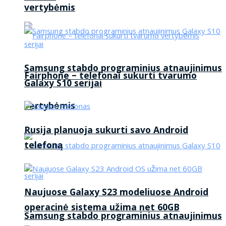
vertybėmis
Samsung stabdo programinius atnaujinimus
Fairphone – telefonai sukurti tvarumo
Galaxy S10 serijai
vertybėmis
Rusija planuoja sukurti savo Android
telefoną
Naujuose Galaxy S23 modeliuose Android
operacinė sistema užima net 60GB
Samsung stabdo programinius atnaujinimus