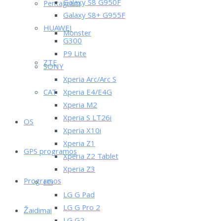
Galaxy S8 G950F
Pentagram
Galaxy S8+ G955F
HUAWEI
Monster
G300
P9 Lite
ZTE
SONY
Xperia Arc/Arc S
CAT
Xperia E4/E4G
Xperia M2
Xperia S LT26i
OS
Xperia X10i
Xperia Z1
GPS programos
Xperia Z2 Tablet
Xperia Z3
Programos
LG
LG G Pad
LG G Pro 2
Žaidimai