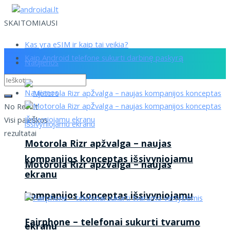
SKAITOMIAUSI
Kas yra eSIM ir kaip tai veikia?
Kaip Android telefone sukurti darbinę paskyrą
Naujienos
Naujienos
No Result
Visi paieškos
rezultatai
Motorola Rizr apžvalga – naujas
kompanijos konceptas išsivyniojamu
Motorola Rizr apžvalga – naujas
ekranu
kompanijos konceptas išsivyniojamu
Fairphone – telefonai sukurti tvarumo
ekranu