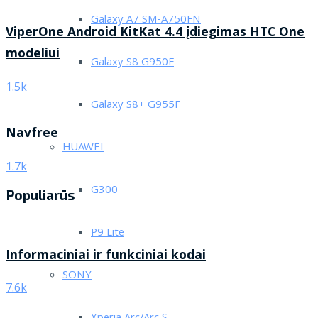
Galaxy A7 SM-A750FN
ViperOne Android KitKat 4.4 įdiegimas HTC One
modeliui
Galaxy S8 G950F
1.5k
Galaxy S8+ G955F
Navfree
HUAWEI
1.7k
G300
Populiarūs
P9 Lite
Informaciniai ir funkciniai kodai
SONY
7.6k