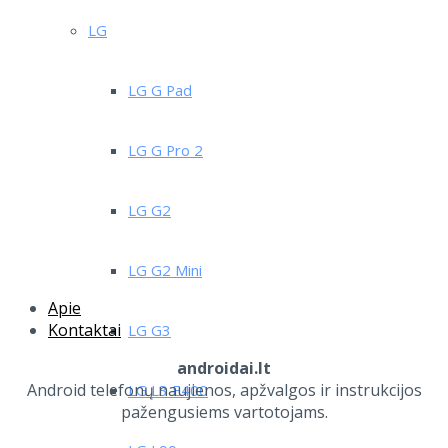
LG
LG G Pad
LG G Pro 2
LG G2
LG G2 Mini
Apie
Kontaktai
LG G3
androidai.lt
Android telefonų naujienos, apžvalgos ir instrukcijos
LG L3 E400
pažengusiems vartotojams.