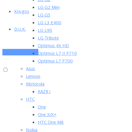
LG G2
LG G2 Mini
Knygos
LG G3
LG L3 E400
D.U.K.
LG L90
LG Tribute
Optimus 4X HD
PRENUMERUOK
Optimus L7 II P710
Optimus L7 P700
Asus
Lenovo
Motorola
RAZR i
HTC
One
One X/X+
HTC One M8
Nokia