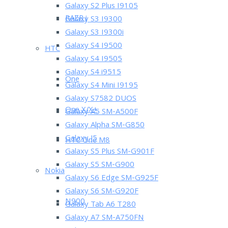
Galaxy S2 Plus I9105
RAZR i
Galaxy S3 I9300
Galaxy S3 I9300i
Galaxy S4 I9500
HTC
Galaxy S4 I9505
Galaxy S4 i9515
One
Galaxy S4 Mini I9195
Galaxy S7582 DUOS
One X/X+
Galaxy A5 SM-A500F
Galaxy Alpha SM-G850
Galaxy J5
HTC One M8
Galaxy S5 Plus SM-G901F
Galaxy S5 SM-G900
Nokia
Galaxy S6 Edge SM-G925F
Galaxy S6 SM-G920F
N900
Galaxy Tab A6 T280
Galaxy A7 SM-A750FN