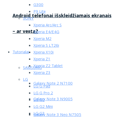
G300
P9 Lite
Android telefonai išskleidžiamais ekranais
SONY
Xperia Arc/Arc S
– ar verta?
Xperia E4/E4G
Xperia M2
Xperia S LT26i
Tutorialai
Xperia X10i
Xperia Z1
Xperia Z2 Tablet
SAMSUNG
Xperia Z3
LG
Galaxy Note 2 N7100
LG G Pad
LG G Pro 2
Galaxy Note 3 N9005
LG G2
LG G2 Mini
LG G3
Galaxy Note 3 Neo N7505