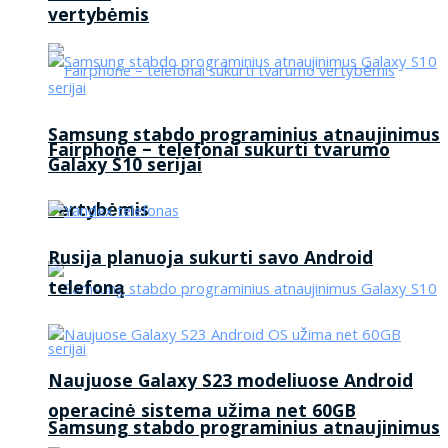
vertybėmis
Samsung stabdo programinius atnaujinimus
Fairphone – telefonai sukurti tvarumo
Galaxy S10 serijai
vertybėmis
Rusija planuoja sukurti savo Android
telefoną
Naujuose Galaxy S23 modeliuose Android
operacinė sistema užima net 60GB
Samsung stabdo programinius atnaujinimus