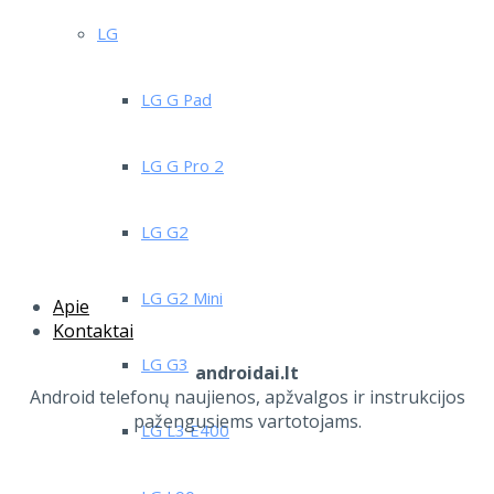
LG
LG G Pad
LG G Pro 2
LG G2
LG G2 Mini
Apie
Kontaktai
LG G3
androidai.lt
Android telefonų naujienos, apžvalgos ir instrukcijos
pažengusiems vartotojams.
LG L3 E400