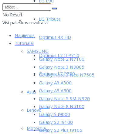
LG L90
No Result
LG Tribute
Visi paieškos rezultatai
Naujienos
Optimus 4X HD
Tutorialai
SAMSUNG
Optimus L7 II P710
Galaxy Note 2 N7100
Galaxy Note 3 N9005
Optimus L7 P700
Galaxy Note 3 Neo N7505
Galaxy A3 A300
Galaxy A5 A500
Asus
Galaxy Note 5 SM-N920
Galaxy Note 8 N5100
Lenovo
Galaxy S I9000
Galaxy S2 I9100
Motorola
Galaxy S2 Plus I9105