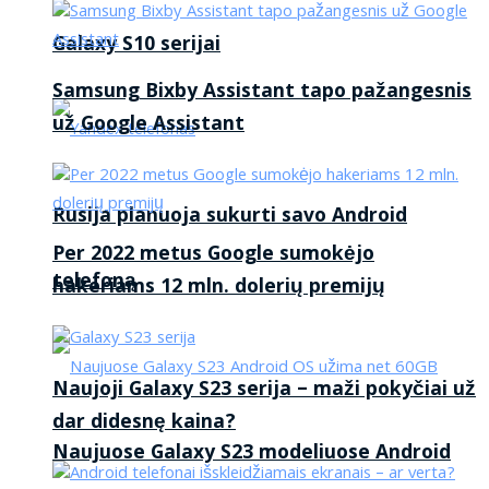
Galaxy S10 serijai
Samsung Bixby Assistant tapo pažangesnis
už Google Assistant
Rusija planuoja sukurti savo Android
Per 2022 metus Google sumokėjo
telefoną
hakeriams 12 mln. dolerių premijų
Naujoji Galaxy S23 serija – maži pokyčiai už
dar didesnę kaina?
Naujuose Galaxy S23 modeliuose Android