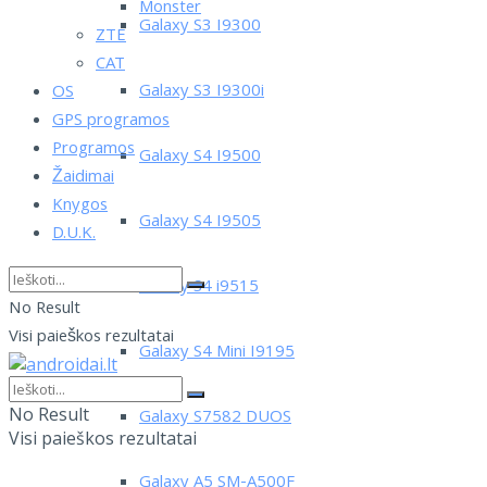
Monster
Galaxy S3 I9300
ZTE
CAT
Galaxy S3 I9300i
OS
GPS programos
Programos
Galaxy S4 I9500
Žaidimai
Knygos
Galaxy S4 I9505
D.U.K.
Galaxy S4 i9515
No Result
Visi paieškos rezultatai
Galaxy S4 Mini I9195
No Result
Galaxy S7582 DUOS
Visi paieškos rezultatai
Galaxy A5 SM-A500F