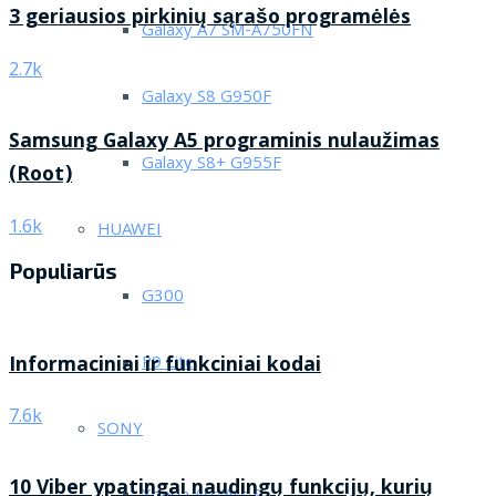
3 geriausios pirkinių sąrašo programėlės
Galaxy A7 SM-A750FN
2.7k
Galaxy S8 G950F
Samsung Galaxy A5 programinis nulaužimas
Galaxy S8+ G955F
(Root)
1.6k
HUAWEI
Populiarūs
G300
Informaciniai ir funkciniai kodai
P9 Lite
7.6k
SONY
10 Viber ypatingai naudingų funkcijų, kurių