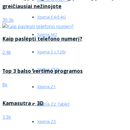
Xperia Arc/Arc S
greičiausiai nežinojote
Xperia E4/E4G
30.3k
Xperia M2
Kaip paslėpti telefono numerį?
Xperia S LT26i
2.4k
Xperia X10i
Top 3 balso vertimo programos
8k
Xperia Z1
Kamasutra – 3D
Xperia Z2 Tablet
3.3k
Xperia Z3