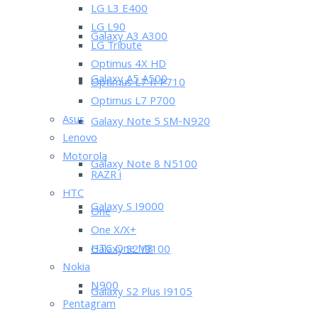
LG L3 E400
LG L90
Galaxy A3 A300
LG Tribute
Optimus 4X HD
Galaxy A5 A500
Optimus L7 II P710
Optimus L7 P700
Asus
Galaxy Note 5 SM-N920
Lenovo
Motorola
Galaxy Note 8 N5100
RAZR i
HTC
Galaxy S I9000
One
One X/X+
HTC One M8
Galaxy S2 I9100
Nokia
N900
Galaxy S2 Plus I9105
Pentagram