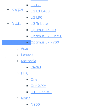
LG G3
Knygos
LG L3 E400
LG L90
D.U.K.
LG Tribute
Optimus 4X HD
Optimus L7 II P710
PRENUMERUOK
Optimus L7 P700
Asus
Lenovo
Motorola
RAZR i
HTC
One
One X/X+
HTC One M8
Nokia
N900