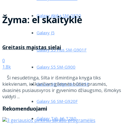
Galaxy Alpha SM-G850
Žyma:
el skaityklė
Galaxy J5
Greitasis maistas sielai
Galaxy S5 Plus SM-G901F
0
1.8k
Galaxy S5 SM-G900
Ši nesudėtinga, šilta ir išmintinga knyga tiks
kiekvienam, ieškančiam gilesnės būties prasmės,
Galaxy S6 Edge SM-G925F
dvasinės pusiausvyros ir gyvenimo džiaugsmo, išmokys
valdyti ...
Galaxy S6 SM-G920F
Rekomenduojami
Galaxy Tab A6 T280