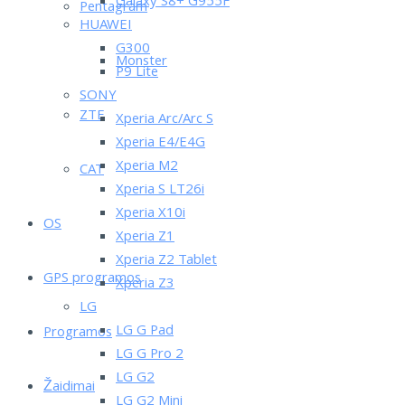
Galaxy S8+ G955F
Pentagram
HUAWEI
G300
Monster
P9 Lite
SONY
ZTE
Xperia Arc/Arc S
Xperia E4/E4G
Xperia M2
CAT
Xperia S LT26i
Xperia X10i
OS
Xperia Z1
Xperia Z2 Tablet
GPS programos
Xperia Z3
LG
LG G Pad
Programos
LG G Pro 2
LG G2
Žaidimai
LG G2 Mini