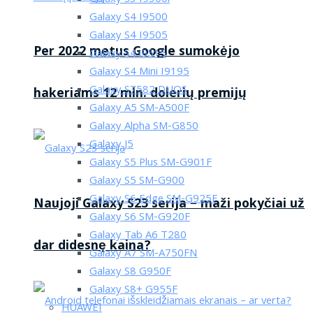
Galaxy S4 I9500
Galaxy S4 I9505
Per 2022 metus Google sumokėjo
Galaxy S4 i9515
Galaxy S4 Mini I9195
Galaxy S7582 DUOS
hakeriams 12 mln. dolerių premijų
Galaxy A5 SM-A500F
Galaxy Alpha SM-G850
Galaxy J5
Galaxy S5 Plus SM-G901F
Galaxy S5 SM-G900
Galaxy S6 Edge SM-G925F
Naujoji Galaxy S23 serija – maži pokyčiai už
Galaxy S6 SM-G920F
Galaxy Tab A6 T280
dar didesnę kaina?
Galaxy A7 SM-A750FN
Galaxy S8 G950F
Galaxy S8+ G955F
HUAWEI