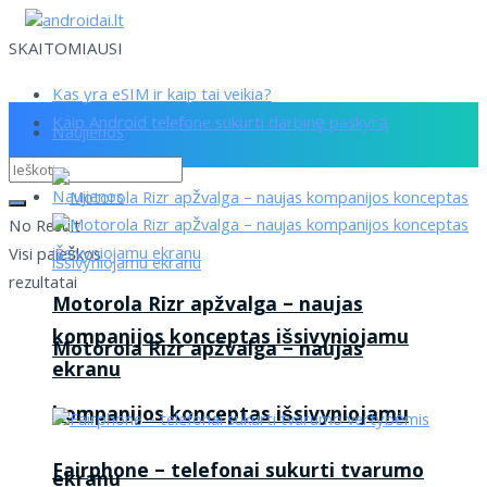
SKAITOMIAUSI
Kas yra eSIM ir kaip tai veikia?
Kaip Android telefone sukurti darbinę paskyrą
Naujienos
Naujienos
No Result
Visi paieškos
rezultatai
Motorola Rizr apžvalga – naujas
kompanijos konceptas išsivyniojamu
Motorola Rizr apžvalga – naujas
ekranu
kompanijos konceptas išsivyniojamu
Fairphone – telefonai sukurti tvarumo
ekranu