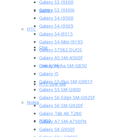
Galaxy S3 I9300
Galaxy S3 I9300i
RAZR i
Galaxy S4 I9500
Galaxy S4 I9505
HTC
Galaxy S4 i9515
Galaxy S4 Mini I9195
One
Galaxy S7582 DUOS
Galaxy A5 SM-A500F
One X/X+
Galaxy Alpha SM-G850
Galaxy J5
Galaxy S5 Plus SM-G901F
HTC One M8
Galaxy S5 SM-G900
Galaxy S6 Edge SM-G925F
Nokia
Galaxy S6 SM-G920F
Galaxy Tab A6 T280
N900
Galaxy A7 SM-A750FN
Galaxy S8 G950F