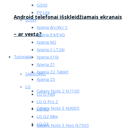
G300
P9 Lite
Android telefonai išskleidžiamais ekranais
SONY
Xperia Arc/Arc S
– ar verta?
Xperia E4/E4G
Xperia M2
Xperia S LT26i
Tutorialai
Xperia X10i
Xperia Z1
Xperia Z2 Tablet
SAMSUNG
Xperia Z3
LG
Galaxy Note 2 N7100
LG G Pad
LG G Pro 2
Galaxy Note 3 N9005
LG G2
LG G2 Mini
LG G3
Galaxy Note 3 Neo N7505