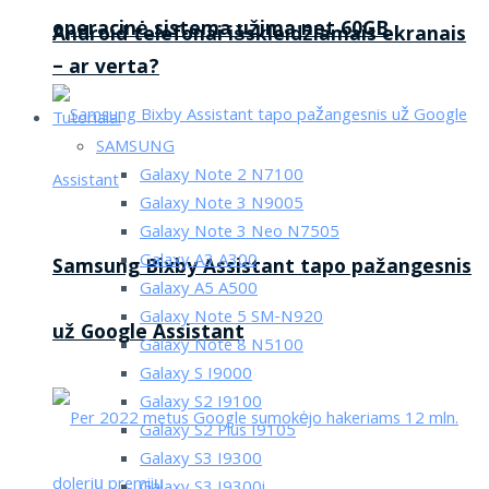
operacinė sistema užima net 60GB
Android telefonai išskleidžiamais ekranais
– ar verta?
Tutorialai
SAMSUNG
Galaxy Note 2 N7100
Galaxy Note 3 N9005
Galaxy Note 3 Neo N7505
Galaxy A3 A300
Samsung Bixby Assistant tapo pažangesnis
Galaxy A5 A500
Galaxy Note 5 SM-N920
už Google Assistant
Galaxy Note 8 N5100
Galaxy S I9000
Galaxy S2 I9100
Galaxy S2 Plus I9105
Galaxy S3 I9300
Galaxy S3 I9300i