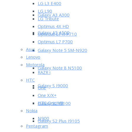
LG L3 E400
LG L90
Galaxy A3 A300
LG Tribute
Optimus 4X HD
Galaxy A5 A500
Optimus L7 II P710
Optimus L7 P700
Asus
Galaxy Note 5 SM-N920
Lenovo
Motorola
Galaxy Note 8 N5100
RAZR i
HTC
Galaxy S I9000
One
One X/X+
HTC One M8
Galaxy S2 I9100
Nokia
N900
Galaxy S2 Plus I9105
Pentagram