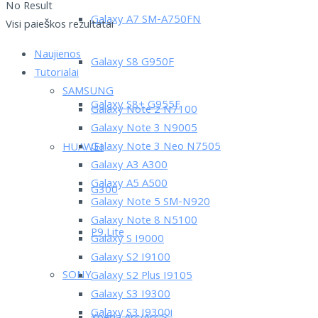
No Result
Galaxy A7 SM-A750FN
Visi paieškos rezultatai
Naujienos
Galaxy S8 G950F
Tutorialai
SAMSUNG
Galaxy S8+ G955F
Galaxy Note 2 N7100
Galaxy Note 3 N9005
Galaxy Note 3 Neo N7505
HUAWEI
Galaxy A3 A300
Galaxy A5 A500
G300
Galaxy Note 5 SM-N920
Galaxy Note 8 N5100
P9 Lite
Galaxy S I9000
Galaxy S2 I9100
SONY
Galaxy S2 Plus I9105
Galaxy S3 I9300
Galaxy S3 I9300i