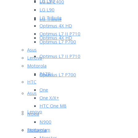
LG L90
LG L3 E400
LG L90
LG Tribute
LG Tribute
Optimus 4X HD
Optimus L7 II P710
Optimus 4X HD
Optimus L7 P700
Asus
Optimus L7 II P710
Lenovo
Motorola
RAZR i
Optimus L7 P700
HTC
One
Asus
One X/X+
HTC One M8
Lenovo
Nokia
N900
Pentagram
Motorola