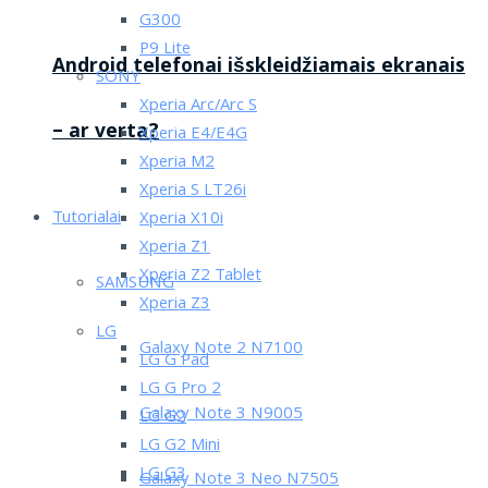
G300
P9 Lite
Android telefonai išskleidžiamais ekranais
SONY
Xperia Arc/Arc S
– ar verta?
Xperia E4/E4G
Xperia M2
Xperia S LT26i
Tutorialai
Xperia X10i
Xperia Z1
Xperia Z2 Tablet
SAMSUNG
Xperia Z3
LG
Galaxy Note 2 N7100
LG G Pad
LG G Pro 2
Galaxy Note 3 N9005
LG G2
LG G2 Mini
LG G3
Galaxy Note 3 Neo N7505