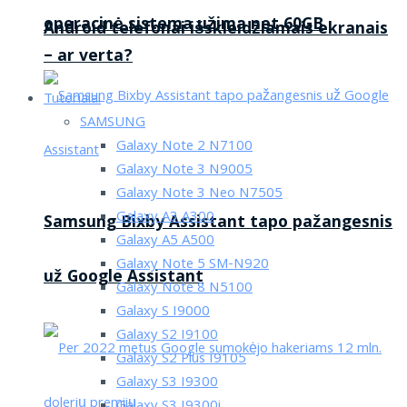
operacinė sistema užima net 60GB
Android telefonai išskleidžiamais ekranais
– ar verta?
Tutorialai
SAMSUNG
Galaxy Note 2 N7100
Galaxy Note 3 N9005
Galaxy Note 3 Neo N7505
Galaxy A3 A300
Samsung Bixby Assistant tapo pažangesnis
Galaxy A5 A500
Galaxy Note 5 SM-N920
už Google Assistant
Galaxy Note 8 N5100
Galaxy S I9000
Galaxy S2 I9100
Galaxy S2 Plus I9105
Galaxy S3 I9300
Galaxy S3 I9300i