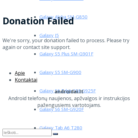
Galaxy Alpha SM-G850
Donation Failed
Galaxy J5
We're sorry, your donation failed to process. Please try
again or contact site support.
Galaxy S5 Plus SM-G901F
Galaxy S5 SM-G900
Apie
Kontaktai
Galaxy S6 Edge SM-G925F
androidai.lt
Android telefonų naujienos, apžvalgos ir instrukcijos
pažengusiems vartotojams.
Galaxy S6 SM-G920F
Galaxy Tab A6 T280