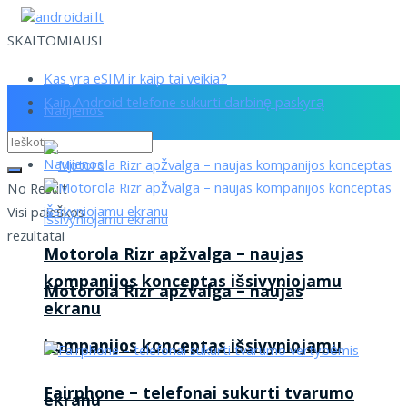
SKAITOMIAUSI
Kas yra eSIM ir kaip tai veikia?
Kaip Android telefone sukurti darbinę paskyrą
Naujienos
Naujienos
No Result
Visi paieškos
rezultatai
Motorola Rizr apžvalga – naujas
kompanijos konceptas išsivyniojamu
Motorola Rizr apžvalga – naujas
ekranu
kompanijos konceptas išsivyniojamu
Fairphone – telefonai sukurti tvarumo
ekranu