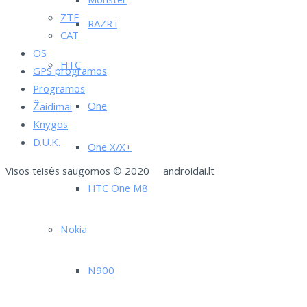
Monster
ZTE
RAZR i
CAT
OS
HTC
GPS programos
Programos
One
Žaidimai
Knygos
D.U.K.
One X/X+
Visos teisės saugomos © 2020 androidai.lt
HTC One M8
Nokia
N900