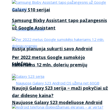
Galaxy S10 serijai
Samsung Bixby Assistant tapo pažangesnis
už Google Assistant
Rusija planuoja sukurti savo Android
Per 2022 metus Google sumokėjo
telefoną
hakeriams 12 mln. dolerių premijų
Naujoji Galaxy S23 serija – maži pokyčiai už
dar didesnę kaina?
Naujuose Galaxy S23 modeliuose Android