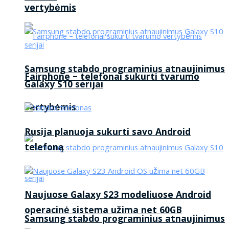
vertybėmis
Samsung stabdo programinius atnaujinimus
Fairphone – telefonai sukurti tvarumo
Galaxy S10 serijai
vertybėmis
Rusija planuoja sukurti savo Android
telefoną
Naujuose Galaxy S23 modeliuose Android
operacinė sistema užima net 60GB
Samsung stabdo programinius atnaujinimus