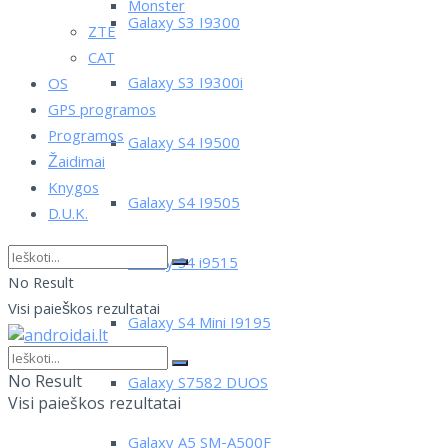
Monster
Galaxy S3 I9300
ZTE
CAT
Galaxy S3 I9300i
OS
GPS programos
Programos
Galaxy S4 I9500
Žaidimai
Knygos
Galaxy S4 I9505
D.U.K.
Galaxy S4 i9515
No Result
Visi paieškos rezultatai
Galaxy S4 Mini I9195
No Result
Galaxy S7582 DUOS
Visi paieškos rezultatai
Galaxy A5 SM-A500F