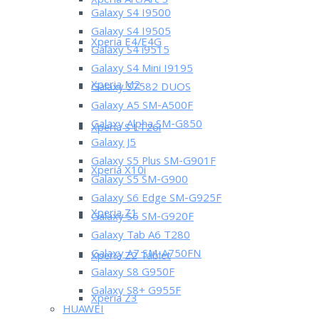
Xperia Arc/Arc S
Galaxy S4 I9500
Galaxy S4 I9505
Xperia E4/E4G
Galaxy S4 i9515
Galaxy S4 Mini I9195
Xperia M2
Galaxy S7582 DUOS
Galaxy A5 SM-A500F
Galaxy Alpha SM-G850
Xperia S LT26i
Galaxy J5
Galaxy S5 Plus SM-G901F
Xperia X10i
Galaxy S5 SM-G900
Galaxy S6 Edge SM-G925F
Xperia Z1
Galaxy S6 SM-G920F
Galaxy Tab A6 T280
Galaxy A7 SM-A750FN
Xperia Z2 Tablet
Galaxy S8 G950F
Galaxy S8+ G955F
Xperia Z3
HUAWEI