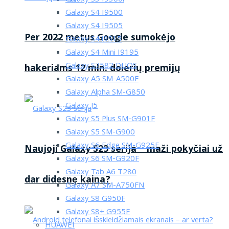
Galaxy S4 I9500
Galaxy S4 I9505
Per 2022 metus Google sumokėjo
Galaxy S4 i9515
Galaxy S4 Mini I9195
Galaxy S7582 DUOS
hakeriams 12 mln. dolerių premijų
Galaxy A5 SM-A500F
Galaxy Alpha SM-G850
Galaxy J5
Galaxy S5 Plus SM-G901F
Galaxy S5 SM-G900
Galaxy S6 Edge SM-G925F
Naujoji Galaxy S23 serija – maži pokyčiai už
Galaxy S6 SM-G920F
Galaxy Tab A6 T280
dar didesnę kaina?
Galaxy A7 SM-A750FN
Galaxy S8 G950F
Galaxy S8+ G955F
HUAWEI