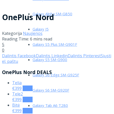
Galaxy Alpha SM-G850
OnePlus Nord
Galaxy J5
Kategorija
Naujienos
Reading Time: 6 mins read
5
Galaxy S5 Plus SM-G901F
0
Dalintis Facebook
Dalintis Linkedin
Dalintis Pinterest
Siųsti
Galaxy S5 SM-G900
el. paštu
OnePlus Nord DEALS
Galaxy S6 Edge SM-G925F
Telia
€399
VIEW
Galaxy S6 SM-G920F
Tele2
€399
VIEW
Bitė
Galaxy Tab A6 T280
€399
VIEW