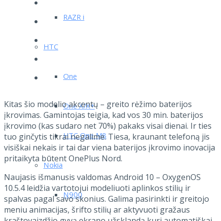
RAZR i
HTC
One
Kitas šio modelio akcentų – greito rėžimo baterijos
One X/X+
įkrovimas. Gamintojas teigia, kad vos 30 min. baterijos
įkrovimo (kas sudaro net 70%) pakaks visai dienai. Ir ties
HTC One M8
tuo ginčytis tikrai negalime. Tiesa, kraunant telefoną jis
visiškai nekais ir tai dar viena baterijos įkrovimo inovacija
pritaikyta būtent OnePlus Nord.
Nokia
Naujasis išmanusis valdomas Android 10 – OxygenOS
10.5.4 leidžia vartotojui modeliuoti aplinkos stilių ir
N900
spalvas pagal savo skonius. Galima pasirinkti ir greitojo
meniu animacijas, šrifto stilių ar aktyvuoti gražaus
kraštovaizdžio gyvą ekrano užsklandą kuri automatiškai