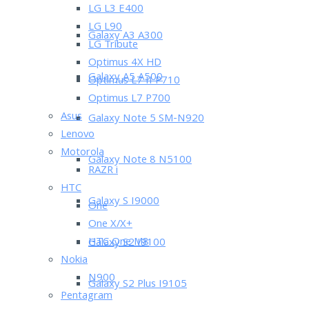
LG L3 E400
LG L90
Galaxy A3 A300
LG Tribute
Optimus 4X HD
Galaxy A5 A500
Optimus L7 II P710
Optimus L7 P700
Asus
Galaxy Note 5 SM-N920
Lenovo
Motorola
Galaxy Note 8 N5100
RAZR i
HTC
Galaxy S I9000
One
One X/X+
HTC One M8
Galaxy S2 I9100
Nokia
N900
Galaxy S2 Plus I9105
Pentagram