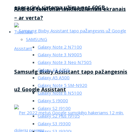
operacinė sistema užima net 60GB
Android telefonai išskleidžiamais ekranais
– ar verta?
Tutorialai
SAMSUNG
Galaxy Note 2 N7100
Galaxy Note 3 N9005
Galaxy Note 3 Neo N7505
Galaxy A3 A300
Samsung Bixby Assistant tapo pažangesnis
Galaxy A5 A500
Galaxy Note 5 SM-N920
už Google Assistant
Galaxy Note 8 N5100
Galaxy S I9000
Galaxy S2 I9100
Galaxy S2 Plus I9105
Galaxy S3 I9300
Galaxy S3 I9300i