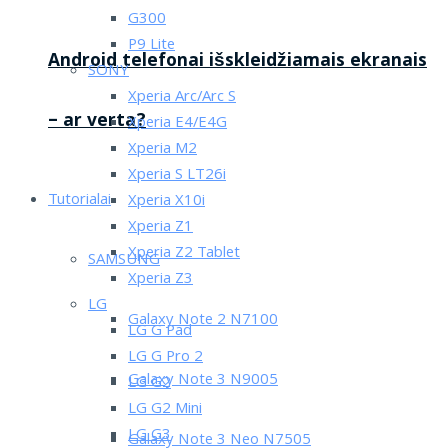
G300
P9 Lite
Android telefonai išskleidžiamais ekranais
SONY
Xperia Arc/Arc S
– ar verta?
Xperia E4/E4G
Xperia M2
Xperia S LT26i
Tutorialai
Xperia X10i
Xperia Z1
Xperia Z2 Tablet
SAMSUNG
Xperia Z3
LG
Galaxy Note 2 N7100
LG G Pad
LG G Pro 2
Galaxy Note 3 N9005
LG G2
LG G2 Mini
LG G3
Galaxy Note 3 Neo N7505