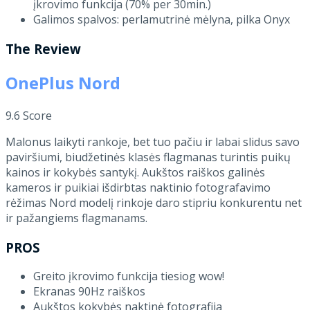
įkrovimo funkcija (70% per 30min.)
Galimos spalvos: perlamutrinė mėlyna, pilka Onyx
The Review
OnePlus Nord
9.6
Score
Malonus laikyti rankoje, bet tuo pačiu ir labai slidus savo
paviršiumi, biudžetinės klasės flagmanas turintis puikų
kainos ir kokybės santykį. Aukštos raiškos galinės
kameros ir puikiai išdirbtas naktinio fotografavimo
rėžimas Nord modelį rinkoje daro stipriu konkurentu net
ir pažangiems flagmanams.
PROS
Greito įkrovimo funkcija tiesiog wow!
Ekranas 90Hz raiškos
Aukštos kokybės naktinė fotografija