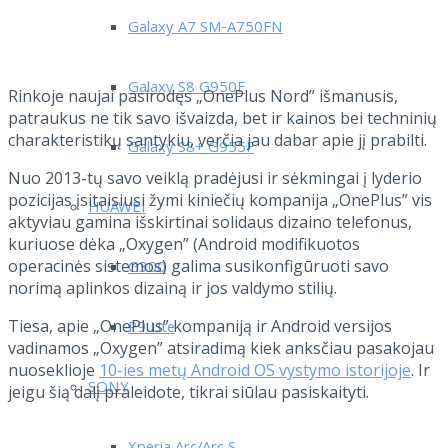
Galaxy A7 SM-A750FN
Galaxy S8 G950F
Rinkoje naujai pasirodęs „OnePlus Nord” išmanusis,
patraukus ne tik savo išvaizda, bet ir kainos bei techninių
charakteristikų santykiu, verčia jau dabar apie jį prabilti.
Galaxy S8+ G955F
Nuo 2013-tų savo veiklą pradėjusi ir sėkmingai į lyderio
pozicijas įsitaisiusi žymi kiniečių kompanija „OnePlus” vis
HUAWEI
aktyviau gamina išskirtinai solidaus dizaino telefonus,
kuriuose dėka „Oxygen” (Android modifikuotos
operacinės sistemos) galima susikonfigūruoti savo
G300
norimą aplinkos dizainą ir jos valdymo stilių.
Tiesa, apie „OnePlus” kompaniją ir Android versijos
P9 Lite
vadinamos „Oxygen” atsiradimą kiek anksčiau pasakojau
nuoseklioje
10-ies metų Android OS vystymo istorijoje
. Ir
SONY
jeigu šią dalį praleidote, tikrai siūlau pasiskaityti.