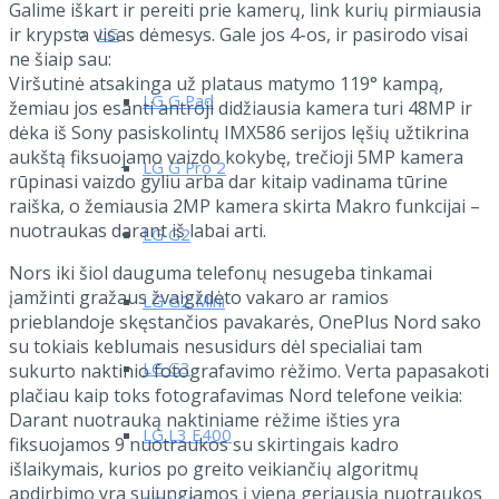
Galime iškart ir pereiti prie kamerų, link kurių pirmiausia
LG
ir krypsta visas dėmesys. Gale jos 4-os, ir pasirodo visai
ne šiaip sau:
Viršutinė atsakinga už plataus matymo 119° kampą,
LG G Pad
žemiau jos esanti antroji didžiausia kamera turi 48MP ir
dėka iš Sony pasiskolintų IMX586 serijos lęšių užtikrina
aukštą fiksuojamo vaizdo kokybę, trečioji 5MP kamera
LG G Pro 2
rūpinasi vaizdo gyliu arba dar kitaip vadinama tūrine
raiška, o žemiausia 2MP kamera skirta Makro funkcijai –
nuotraukas darant iš labai arti.
LG G2
Nors iki šiol dauguma telefonų nesugeba tinkamai
įamžinti gražaus žvaigždėto vakaro ar ramios
LG G2 Mini
prieblandoje skęstančios pavakarės, OnePlus Nord sako
su tokiais keblumais nesusidurs dėl specialiai tam
LG G3
sukurto naktinio fotografavimo rėžimo. Verta papasakoti
plačiau kaip toks fotografavimas Nord telefone veikia:
Darant nuotrauką naktiniame rėžime išties yra
LG L3 E400
fiksuojamos 9 nuotraukos su skirtingais kadro
išlaikymais, kurios po greito veikiančių algoritmų
apdirbimo yra sujungiamos į vieną geriausią nuotraukos