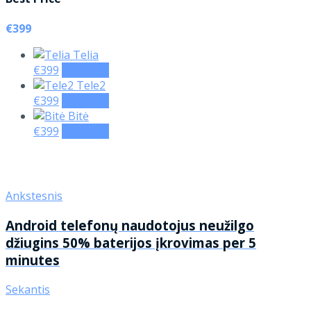
€399
Telia
€399
Buy Now
Tele2
€399
Buy Now
Bitė
€399
Buy Now
Ankstesnis
Android telefonų naudotojus neužilgo
džiugins 50% baterijos įkrovimas per 5
minutes
Sekantis