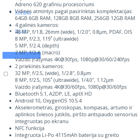
Adreno 620 grafiniu procesoriumi
Vidinės atmintys pagal pasirinktas komplektacijas:
Knygos
64GB 6GB RAM, 128GB 8GB RAM, 256GB 12GB RAM
4 galinės kameros:
D.U.K.
48 MP, f/1.8, 26mm (wide), 1/2.0″, 0.8µm, PDAF, OIS
8 MP, f/2.3, 119˚ (ultrawide)
5 MP, f/2.4, (depth)
2 MP, f/2.4, (macro)
PRENUMERUOK
Vaizdo įrašymas 4K@30fps, 1080p@30/60/240fps
2 priekinės kameros:
32 MP, f/2.5, (wide), 1/2.8″, 0.8µm
8 MP, f/2.5, 105˚ (ultrawide), 1/4.0″, 1.12µm
Vaizdo įrašymas 4K@30/60fps, 1080p@30/60fps
Bluetooth 5.1, A2DP, LE, aptX HD
Android 10, OxygenOS 10.5.4
Akselerometras, giroskopas, kompasas, artumo ir
aplinkos šviesos jutiklis, piršto antspaudo sensorius
integruotas po ekranu
NFC funkcija
Integruota Li-Po 4115mAh baterija su greito