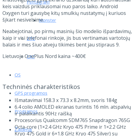
Pentagram
keis vaizdus priklausomai nuo paros laiko. Android
Oxygen turi gausybę kitų smulkių nustatymų į kuriuos
šįkart nesivelsime.
Monster
Neabejotinai,
po pirmų masinių šio modelio išpardavimų,
kaip ir visi telefonai rinkoje, jis bus vertinamas vartotojų
ZTE
balais ir mes šiuo atveju tikimės bent jau stipraus 9.
Lietuvoje OnePlus Nord kaina ~400€
CAT
OS
Techninės charakteristikos
GPS programos
Išmatavimai 158.3 x 73.3 x 8.2mm, svoris 184g
6.4 colio AMOLED ekranas turintis 16 mln. atspalvių
Programos
ir palaikantis 90Hz raišką
Procesorius Qualcomm SDM765 Snapdragon 765G
Octa-core (1×2.4 GHz Kryo 475 Prime ir 1×2.2 GHz
Žaidimai
Kryo 475 Gold ir 6×1.8 GHz Kryo 475 Silver) su