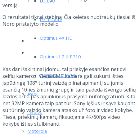
LG L90
versiją.
O rezultatai tikrai stebina. Čia keletas nuotraukų tiesiai iš
LG Tribute
Nord pristatyto modelio.
Optimus 4X HD
Optimus L7 II P710
Kas dar išskirtinai įdomu, tai priekyje esančios net dvi
Optimus L7 P700
selfių kameros. Viena 8MP kamera gali sukurti išties
įspūdingą 108° turinį vaizdą pilnai apimantį su jumis
esančią 10-ies žmonių grupę ir taip padeda išvengti selfių
Asus
lazdos arba pas aplinkinius prašymo nufotografuoti. Kita
net 32MP kamera taip pat turi Sony lęšius ir sąveikaujant
su tūrinio vaizdo kamera atsako už foto ir video kokybę.
Lenovo
Tiesa, priekinių kamerų fiksuojama 4K/60fps video
kokybė išties stulbinanti.
Motorola