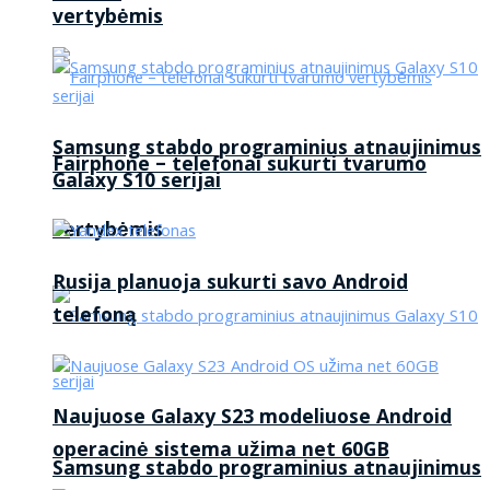
vertybėmis
Samsung stabdo programinius atnaujinimus
Fairphone – telefonai sukurti tvarumo
Galaxy S10 serijai
vertybėmis
Rusija planuoja sukurti savo Android
telefoną
Naujuose Galaxy S23 modeliuose Android
operacinė sistema užima net 60GB
Samsung stabdo programinius atnaujinimus