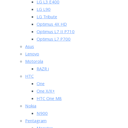
LG L3 E400
LG L90
LG Tribute
Optimus 4X HD
Optimus L7 II P710
Optimus L7 P700
Asus
Lenovo
Motorola
RAZR i
HTC
One
One X/X+
HTC One M8
Nokia
N900
Pentagram