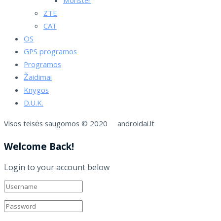
Monster
ZTE
CAT
OS
GPS programos
Programos
Žaidimai
Knygos
D.U.K.
Visos teisės saugomos © 2020 androidai.lt
Welcome Back!
Login to your account below