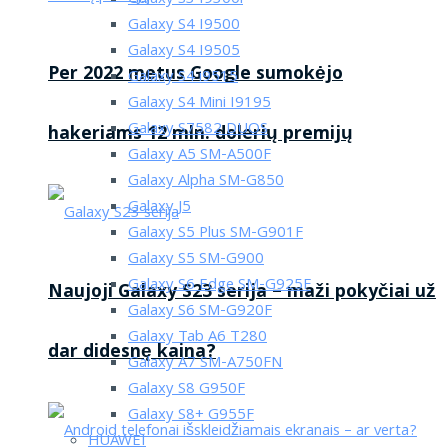
Galaxy S4 I9500
Galaxy S4 I9505
Per 2022 metus Google sumokėjo
Galaxy S4 i9515
Galaxy S4 Mini I9195
Galaxy S7582 DUOS
hakeriams 12 mln. dolerių premijų
Galaxy A5 SM-A500F
Galaxy Alpha SM-G850
Galaxy J5
Galaxy S5 Plus SM-G901F
Galaxy S5 SM-G900
Galaxy S6 Edge SM-G925F
Naujoji Galaxy S23 serija – maži pokyčiai už
Galaxy S6 SM-G920F
Galaxy Tab A6 T280
dar didesnę kaina?
Galaxy A7 SM-A750FN
Galaxy S8 G950F
Galaxy S8+ G955F
HUAWEI