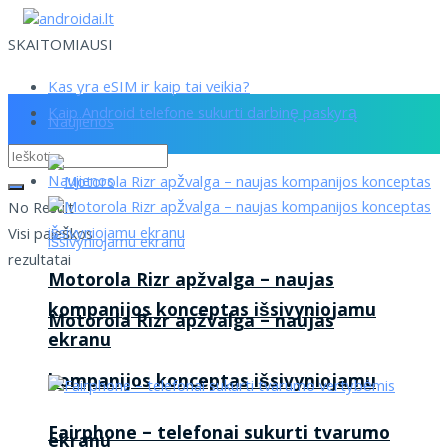
SKAITOMIAUSI
Kas yra eSIM ir kaip tai veikia?
Kaip Android telefone sukurti darbinę paskyrą
Naujienos
Naujienos
No Result
Visi paieškos
rezultatai
Motorola Rizr apžvalga – naujas
kompanijos konceptas išsivyniojamu
Motorola Rizr apžvalga – naujas
ekranu
kompanijos konceptas išsivyniojamu
Fairphone – telefonai sukurti tvarumo
ekranu