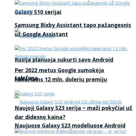
Galaxy S10 serijai
Samsung Bixby Assistant tapo pažangesnis
už Google Assistant
Rusija planuoja sukurti savo Android
Per 2022 metus Google sumokėjo
telefoną
hakeriams 12 mln. dolerių premijų
Naujoji Galaxy S23 serija – maži pokyčiai už
dar didesnę kaina?
Naujuose Galaxy S23 modeliuose Android