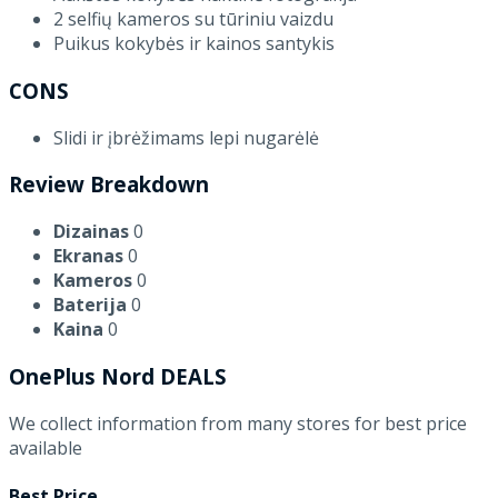
2 selfių kameros su tūriniu vaizdu
Puikus kokybės ir kainos santykis
CONS
Slidi ir įbrėžimams lepi nugarėlė
Review Breakdown
Dizainas
0
Ekranas
0
Kameros
0
Baterija
0
Kaina
0
OnePlus Nord DEALS
We collect information from many stores for best price
available
Best Price