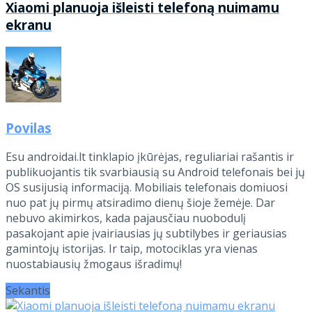
Xiaomi planuoja išleisti telefoną nuimamu
ekranu
Povilas
Esu androidai.lt tinklapio įkūrėjas, reguliariai rašantis ir
publikuojantis tik svarbiausią su Android telefonais bei jų
OS susijusią informaciją. Mobiliais telefonais domiuosi
nuo pat jų pirmų atsiradimo dienų šioje žemėje. Dar
nebuvo akimirkos, kada pajausčiau nuobodulį
pasakojant apie įvairiausias jų subtilybes ir geriausias
gamintojų istorijas. Ir taip, motociklas yra vienas
nuostabiausių žmogaus išradimų!
Sekantis