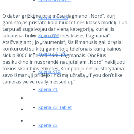
Xperia Arc/Arc S
O dabar grįžkime prie mūsų flagmano „Nord”, kurį
Xperia E4/E4G
gamintojas pristato kaip biudžetinės klasės modelį. Tuo
tarpu aš sugalvojau dar vieną kategoriją, kuriai jis
Xperia M2
labiausiai tinka – „biudžetinės klasės flagmanai”.
Atsižvelgiant į jo „raumenis”, šis išmanusis gali drąsiai
konkuruoti su kitų gamintojų telefonais kurių kainos
Xperia S LT26i
siekia 800
€ ir jie vadinami flagmanais. OnePlus
pasikuklino ir nusprendė naujutėliam „Nord” neklijuoti
tokios skambios etiketės. Kompanija net pristatydama
Xperia X10i
savo išmanųjį pridėjo linksmą užrašą „If you don’t like
cameras we’ve really messed up”.
Xperia Z1
Xperia Z2 Tablet
Xperia Z3