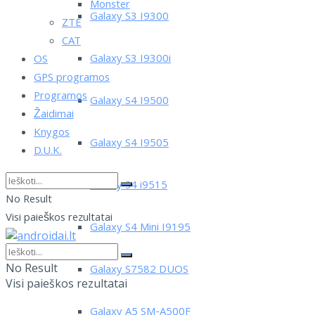
Monster
Galaxy S3 I9300
ZTE
CAT
Galaxy S3 I9300i
OS
GPS programos
Programos
Galaxy S4 I9500
Žaidimai
Knygos
Galaxy S4 I9505
D.U.K.
Galaxy S4 i9515
No Result
Visi paieškos rezultatai
Galaxy S4 Mini I9195
No Result
Galaxy S7582 DUOS
Visi paieškos rezultatai
Galaxy A5 SM-A500F